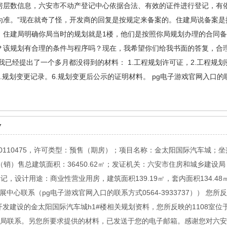
房层数信息，六安市不动产登记中心依据合法、有效的证件进行登记，有依
为准。”现在就奇了怪，开发商的回复是按规定来备案的。住建局说备案是
） 住建局明确你局当时的规划就是1楼，他们是按照你局规划办理的合同
？该规划有合理的条件与程序吗？现在，我希望你们给我书面的答复，合
已经提出了一个多月都没得到的材料： 1.工程规划许可证，2.工程规划
规划变更记录。6.规划变更后公示的证明材料。 pg电子游戏官网入口的
7
20110475，许可类型：预售（期房）；项目名称：金太阳国际汽车城
）售总建筑面积：36450.62㎡；发证机关：六安市住房和城乡建设局；发
案登记，设计用途：商业性营业用房，建筑面积139.19㎡，套内面积134
中心联系（pg电子游戏官网入口的联系方式0564-3933737）） 
开发建设的金太阳国际汽车城h1#楼相关规划资料，您所反映的1108室
建局联系。另您所要求提供的材料，已发送于您的电子邮箱。感谢您对六