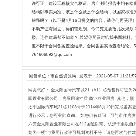
许可证、建设工程核实合格证、房产测绘报告中均有楼
结构以事实为准，该是什么就是什么结构，以国家标准
解释吗？（以下是4月16日提交的内容，请你们再受理
不动产证寄回去，你们该规划。你们究竟要改几次规划
楼。连住建局都不知道？ 希望你局及时给我书面材料。我
但不限于合同备案查验结果、合同备案实地查看结论。5.
764606892@qq.com
回复单位：市自然资源局
发表于：2021-05-07 11:21:5
网友您好： 金太阳国际汽车城21（h1）栋预售许可证为
阳置业有限公司；房屋用途性质 商业营业用房, 其他；预（销
太阳国际汽车城21栋1108号于2014年8月19日完成备
进行公示，您可登陆查询。 如您仍有疑问，可与市住房发展
六安金太阳置业有限公司在312国道以南、杭淠干渠以西
划为一楼”与我局行政许可规划资料不符，请您再次与住