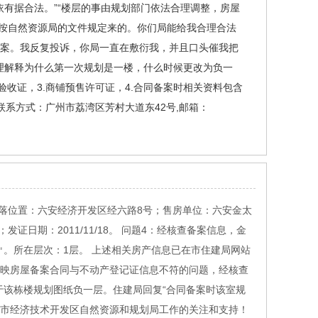
有据合法。”“楼层的事由规划部门依法合理调整，房屋
按自然资源局的文件规定来的。你们局能给我合理合法
备案。我反复投诉，你局一直在敷衍我，并且口头催我把
理解释为什么第一次规划是一楼，什么时候更改为负一
验收证，3.商铺预售许可证，4.合同备案时相关资料包含
联系方式：广州市荔湾区芳村大道东42号,邮箱：
；坐落位置：六安经济开发区经六路8号；售房单位：六安金太
证日期：2011/11/18。 问题4：经核查备案信息，金
.48㎡。所在层次：1层。 上述相关房产信息已在市住建局网站
您所反映房屋备案合同与不动产登记证信息不符的问题，经核查
位于该栋楼规划图纸负一层。住建局回复“合同备案时该室规
安市经济技术开发区自然资源和规划局工作的关注和支持！