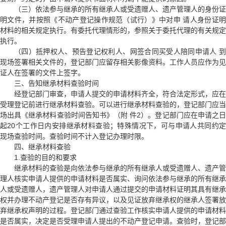
（三）依法参与继承的所有继承人或受遗赠人、遗产管理人的身份证
明文件，并按照
《不动产登记操作规范（试行）》
中对申 请人身份证
材料的相关规定执行。有委托代理情形的，参照关于委托代理的有关规定
执行。
（四）抵押权人、预告登记权利人、网签合同买受人陪同申请人 到
现场签署相关文件的，登记部门应留存相关影像资料。工作人员应作为见
证人在签署的文件上签字。
三、告知继承材料查验时间
经登记部门审查，申请人提交的申请材料齐全，符合法定形式，应在
受理登记前进行继承材料查验。可以进行继承材料查验的，登记部门应当
场出具
《继承材料查验时间告知书》
（附 件2）。登记部门应在申请之日
起20个工作日内安排继承材料查验；特殊情况下，可与申请人共同约定
现场查验时间。查验时间不计入登记办理时限。
四、继承材料查验
1.查验的目的和要求
继承材料的查验是向依法参与继承的所有继承人或受遗赠人、遗产管
理人核实申请人提供的申请材料是否属实、询问依法参与继承的所有继承
人或受遗赠人，遗产管理人对申请人通过提交的申请材料证明其具有继承
权并办理不动产登记是否存有异议，以及见证放弃继承权的继承人签署放
弃继承权声明的过程。登记部门通过查验工作核实申请人提供的申请材料
是否属实，决定是否受理申请人提出的不动产登记申请。查验时，登记部