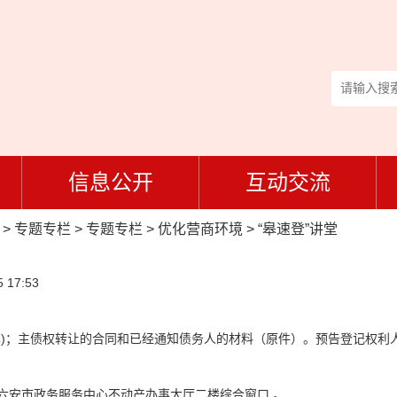
信息公开
互动交流
>
专题专栏
>
专题专栏
>
优化营商环境
>
“皋速登”讲堂
 17:53
享)；主债权转让的合同和已经通知债务人的材料（原件）。预告登记权利
厦六安市政务服务中心不动产办事大厅二楼综合窗口 。