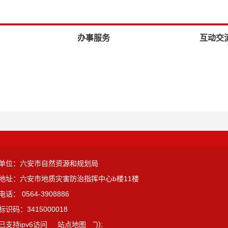
办事服务
互动交
单位：六安市自然资源和规划局
地址：六安市地质灾害防治指挥中心b楼11楼
话： 0564-3908886
识码：3415000018
"));
已支持ipv6访问
站点地图