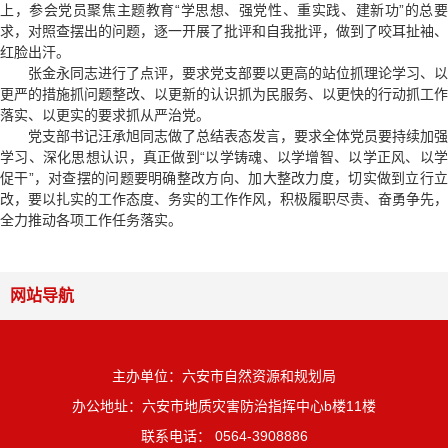
上，参会党员聚焦主题教育“学思想、强党性、重实践、建新功”的总要
求，对照查摆出的问题，逐一开展了批评和自我批评，做到了咬耳扯袖、
红脸出汗。
张金永同志进行了点评，要求党支部要以更高的站位抓理论学习、以
更严的措施抓问题整改、以更新的认识抓为民服务、以更快的行动抓工作
落实、以更实的要求抓从严治党。
党支部书记汪承旭同志做了总结表态发言，要求全体党员要持续加强
学习、深化思想认识，真正做到“以学铸魂、以学增智、以学正风、以学
促干”，对查摆的问题要明确整改方向、加大整改力度，切实做到立行立
改，要以扎实的工作态度、务实的工作作风，积极履职尽责、奋勇争先，
全力推动各项工作任务落实。
网站导航
主办单位：六安市自然资源和规划局
办公地址：六安市地质灾害防治指挥中心b楼11楼
联系电话： 0564-3908886