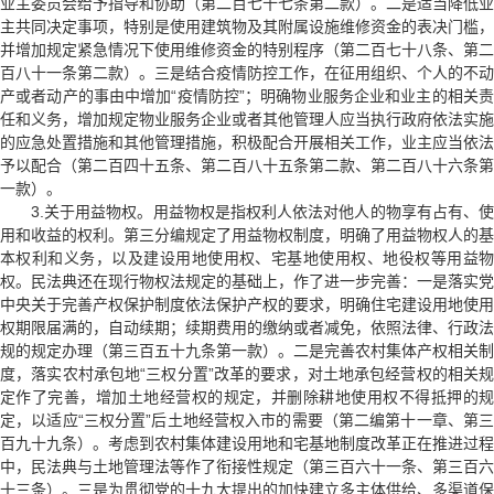
业主委员会给予指导和协助（第二百七十七条第二款）。二是适当降低业
主共同决定事项，特别是使用建筑物及其附属设施维修资金的表决门槛，
并增加规定紧急情况下使用维修资金的特别程序（第二百七十八条、第二
百八十一条第二款）。三是结合疫情防控工作，在征用组织、个人的不动
产或者动产的事由中增加“疫情防控”；明确物业服务企业和业主的相关责
任和义务，增加规定物业服务企业或者其他管理人应当执行政府依法实施
的应急处置措施和其他管理措施，积极配合开展相关工作，业主应当依法
予以配合（第二百四十五条、第二百八十五条第二款、第二百八十六条第
一款）。
3.关于用益物权。用益物权是指权利人依法对他人的物享有占有、使
用和收益的权利。第三分编规定了用益物权制度，明确了用益物权人的基
本权利和义务，以及建设用地使用权、宅基地使用权、地役权等用益物
权。民法典还在现行物权法规定的基础上，作了进一步完善：一是落实党
中央关于完善产权保护制度依法保护产权的要求，明确住宅建设用地使用
权期限届满的，自动续期；续期费用的缴纳或者减免，依照法律、行政法
规的规定办理（第三百五十九条第一款）。二是完善农村集体产权相关制
度，落实农村承包地“三权分置”改革的要求，对土地承包经营权的相关规
定作了完善，增加土地经营权的规定，并删除耕地使用权不得抵押的规
定，以适应“三权分置”后土地经营权入市的需要（第二编第十一章、第三
百九十九条）。考虑到农村集体建设用地和宅基地制度改革正在推进过程
中，民法典与土地管理法等作了衔接性规定（第三百六十一条、第三百六
十三条）。三是为贯彻党的十九大提出的加快建立多主体供给、多渠道保