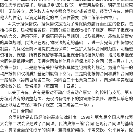
障住房制度的要求，增加规定“居住权”这一新型用益物权，明确居住权原
则上无偿设立，居住权人有权按照合同约定或者遗嘱，经登记占有、使用
他人的住宅，以满足其稳定的生活居住需要（第二编第十四章）。
4.关于担保物权。担保物权是指为了确保债务履行而设立的物权，包
括抵押权、质权和留置权。第四分编对担保物权作了规定，明确了担保物
权的含义、适用范围、担保范围等共同规则，以及抵押权、质权和留置权
的具体规则。民法典在现行物权法规定的基础上，进一步完善了担保物权
制度，为优化营商环境提供法治保障：一是扩大担保合同的范围，明确融
资租赁、保理、所有权保留等非典型担保合同的担保功能，增加规定担保
合同包括抵押合同、质押合同和其他具有担保功能的合同（第三百八十八
条第一款）。二是删除有关担保物权具体登记机构的规定，为建立统一的
动产抵押和权利质押登记制度留下空间。三是简化抵押合同和质押合同的
一般条款（第四百条第二款、第四百二十七条第二款）。四是明确实现担
保物权的统一受偿规则（第四百一十四条）。
5.关于占有。占有是指对不动产或者动产事实上的控制与支配。第五
分编对占有的调整范围、无权占有情形下的损害赔偿责任、原物及孳息的
返还以及占有保护等作了规定（第二编第二十章）。
（三）合同编
合同制度是市场经济的基本法律制度。1999年第九届全国人民代表
大会第二次会议通过了合同法。民法典第三编“合同”在现行合同法的基础
上，贯彻全面深化改革的精神，坚持维护契约、平等交换、公平竞争，促