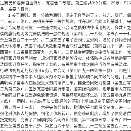
进商品和要素自由流动，完善合同制度。第三编共3个分编、29章、526
条，主要内容有：
1.关于通则。第一分编为通则，规定了合同的订立、效力、履行、保
全、转让、终止、违约责任等一般性规则，并在现行合同法的基础上，完
善了合同总则制度：一是通过规定非合同之债的法律适用规则、多数人之
债的履行规则等完善债法的一般性规则（第四百六十八条、第五百一十七
条至第五百二十一条）。二是完善了电子合同订立规则，增加了预约合同
的具体规定，完善了格式条款制度等合同订立制度（第四百九十一条、第
四百九十五条至第四百九十八条）。三是结合新冠肺炎疫情防控工作，完
善国家订货合同制度，规定国家根据抢险救灾、疫情防控或者其他需要下
达国家订货任务、指令性计划的，有关民事主体之间应当依照有关法律、
行政法规规定的权利和义务订立合同（第四百九十四条第一款）。四是针
对实践中一方当事人违反义务不办理报批手续影响合同生效的问题，民法
典明确了当事人违反报批义务的法律后果，健全合同效力制度（第五百零
二条第二款）。五是完善合同履行制度，落实绿色原则，规定当事人在履
行合同过程中应当避免浪费资源、污染环境和破坏生态（第五百零九条第
三款）。同时，在总结司法实践经验的基础上增加规定了情势变更制度
（第五百三十三条）。六是完善代位权、撤销权等合同保全制度，进一步
强化对债权人的保护，细化了债权转让、债务移转制度，增加了债务清偿
抵充规则、完善了合同解除等合同终止制度（第三编第五章、第五百四十
五条至第五百五十六条、第五百六十条、第五百六十三条至第五百六十六