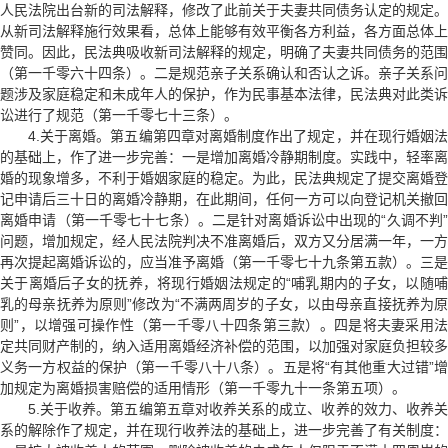
人民法院出台新的司法解释，修改了此前关于夫妻共同债务认定的规定。
从新司法解释施行效果看，总体上能够有效平衡各方利益，各方面总体上
赞同。因此，民法典吸收新司法解释的规定，明确了夫妻共同债务的范围
（第一千零六十四条）。二是规范亲子关系确认和否认之诉。亲子关系问
题涉及家庭稳定和未成年人的保护，作为民事基本法律，民法典对此类诉
讼进行了规范（第一千零七十三条）。
4.关于离婚。第五编第四章对离婚制度作出了规定，并在现行婚姻法
的基础上，作了进一步完善：一是增加离婚冷静期制度。实践中，轻率离
婚的现象增多，不利于婚姻家庭的稳定。为此，民法典规定了提交离婚登
记申请后三十日的离婚冷静期，在此期间，任何一方可以向登记机关撤回
离婚申请（第一千零七十七条）。二是针对离婚诉讼中出现的“久调不判”
问题，增加规定，经人民法院判决不准离婚后，双方又分居满一年，一方
再次提起离婚诉讼的，应当准予离婚（第一千零七十九条第五款）。三是
关于离婚后子女的抚养，将现行婚姻法规定的“哺乳期内的子女，以随哺
乳的母亲抚养为原则”修改为“不满两周岁的子女，以由母亲直接抚养为原
则”，以增强可操作性（第一千零八十四条第三款）。四是将夫妻采用法
定共同财产制的，纳入适用离婚经济补偿的范围，以加强对家庭负担较多
义务一方权益的保护（第一千零八十八条）。五是将“有其他重大过错”增
加规定为离婚损害赔偿的适用情形（第一千零九十一条第五项）。
5.关于收养。第五编第五章对收养关系的成立、收养的效力、收养关
系的解除作了规定，并在现行收养法的基础上，进一步完善了有关制度：