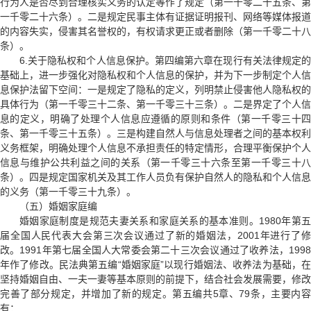
行为人是否尽到合理核实义务的认定等作了规定（第一千零二十五条、第
一千零二十六条）。二是规定民事主体有证据证明报刊、网络等媒体报道
的内容失实，侵害其名誉权的，有权请求更正或者删除（第一千零二十八
条）。
6.关于隐私权和个人信息保护。第四编第六章在现行有关法律规定的
基础上，进一步强化对隐私权和个人信息的保护，并为下一步制定个人信
息保护法留下空间：一是规定了隐私的定义，列明禁止侵害他人隐私权的
具体行为（第一千零三十二条、第一千零三十三条）。二是界定了个人信
息的定义，明确了处理个人信息应遵循的原则和条件（第一千零三十四
条、第一千零三十五条）。三是构建自然人与信息处理者之间的基本权利
义务框架，明确处理个人信息不承担责任的特定情形，合理平衡保护个人
信息与维护公共利益之间的关系（第一千零三十六条至第一千零三十八
条）。四是规定国家机关及其工作人员负有保护自然人的隐私和个人信息
的义务（第一千零三十九条）。
（五）婚姻家庭编
婚姻家庭制度是规范夫妻关系和家庭关系的基本准则。1980年第五
届全国人民代表大会第三次会议通过了新的婚姻法，2001年进行了修
改。1991年第七届全国人大常委会第二十三次会议通过了收养法，1998
年作了修改。民法典第五编“婚姻家庭”以现行婚姻法、收养法为基础，在
坚持婚姻自由、一夫一妻等基本原则的前提下，结合社会发展需要，修改
完善了部分规定，并增加了新的规定。第五编共5章、79条，主要内容
有：