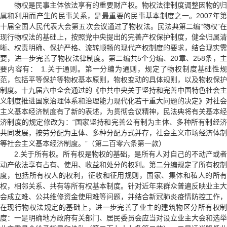
物权是民事主体依法享有的重要财产权。物权法律制度调整因物的归
属和利用而产生的民事关系，是最重要的民事基本制度之一。2007年第
十届全国人民代表大会第五次会议通过了物权法。民法典第二编“物权”在
现行物权法的基础上，按照党中央提出的完善产权保护制度，健全归属清
晰、权责明确、保护严格、流转顺畅的现代产权制度的要求，结合现实需
要，进一步完善了物权法律制度。第二编共5个分编、20章、258条，主
要内容有： 1.关于通则。第一分编为通则，规定了物权制度基础性规
范，包括平等保护等物权基本原则，物权变动的具体规则，以及物权保护
制度。十九届六中全会通过的
《中共中央关于坚持和完善中国特色社会主
义制度推进国家治理体系和治理能力现代化若干重大问题的决定》
对社会
主义基本经济制度有了新的表述，为贯彻会议精神，民法典将有关基本经
济制度的规定修改为：“国家坚持和完善公有制为主体、多种所有制经济
共同发展，按劳分配为主体、多种分配方式并存，社会主义市场经济体制
等社会主义基本经济制度。”（第二百零六条第一款）
2.关于所有权。所有权是物权的基础，是所有人对自己的不动产或者
动产依法享有占有、使用、收益和处分的权利。第二分编规定了所有权制
度，包括所有权人的权利，征收和征用规则，国家、集体和私人的所有
权，相邻关系、共有等所有权基本制度。针对近年来群众普遍反映业主大
会成立难、公共维修资金使用难等问题，并结合新冠肺炎疫情防控工作，
在现行物权法规定的基础上，进一步完善了业主的建筑物区分所有权制
度：一是明确地方政府有关部门、居民委员会应当对设立业主大会和选举