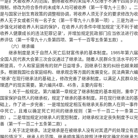
一是扩大被收养人的范围，删除被收养的未成年人仅限于不满十四周岁的
限制，修改为符合条件的未成年人均可被收养（第一千零九十三条）。二
是与国家计划生育政策的调整相协调，将收养人须无子女的要求修改为收
养人无子女或者只有一名子女（第一千零九十八条第一项）。三是为进一
步强化对被收养人利益的保护，在收养人的条件中增加规定“无不利于被
收养人健康成长的违法犯罪记录”，并增加规定民政部门应当依法进行收
养评估（第一千零九十八条第四项、第一千一百零五条第五款）。
（六）继承编
继承制度是关于自然人死亡后财富传承的基本制度。1985年第六届
全国人民代表大会第三次会议通过了继承法。随着人民群众生活水平的不
断提高，个人和家庭拥有的财产日益增多，因继承引发的纠纷也越来越
多。根据我国社会家庭结构、继承观念等方面的发展变化，民法典第六编
“继承”在现行继承法的基础上，修改完善了继承制度，以满足人民群众处
理遗产的现实需要。第六编共4章、45条，主要内容有：
1.关于一般规定。第六编第一章规定了继承制度的基本规则，重申了
国家保护自然人的继承权，规定了继承的基本制度。并在现行继承法的基
础上，作了进一步完善：一是增加规定相互有继承关系的数人在同一事件
中死亡，且难以确定死亡时间的继承规则（第一千一百二十一条第二
款）。二是增加规定对继承人的宽恕制度，对继承权法定丧失制度予以完
善（第一千一百二十五条第二款）。
2.关于法定继承。法定继承是在被继承人没有对其遗产的处理立有遗
嘱的情况下，继承人的范围、继承顺序等均按照法律规定确定的继承方