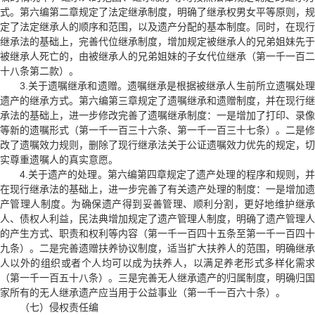
式。第六编第二章规定了法定继承制度，明确了继承权男女平等原则，规
定了法定继承人的顺序和范围，以及遗产分配的基本制度。同时，在现行
继承法的基础上，完善代位继承制度，增加规定被继承人的兄弟姐妹先于
被继承人死亡的，由被继承人的兄弟姐妹的子女代位继承（第一千一百二
十八条第二款）。
3.关于遗嘱继承和遗赠。遗嘱继承是根据被继承人生前所立遗嘱处理
遗产的继承方式。第六编第三章规定了遗嘱继承和遗赠制度，并在现行继
承法的基础上，进一步修改完善了遗嘱继承制度：一是增加了打印、录像
等新的遗嘱形式（第一千一百三十六条、第一千一百三十七条）。二是修
改了遗嘱效力规则，删除了现行继承法关于公证遗嘱效力优先的规定，切
实尊重遗嘱人的真实意愿。
4.关于遗产的处理。第六编第四章规定了遗产处理的程序和规则，并
在现行继承法的基础上，进一步完善了有关遗产处理的制度：一是增加遗
产管理人制度。为确保遗产得到妥善管理、顺利分割，更好地维护继承
人、债权人利益，民法典增加规定了遗产管理人制度，明确了遗产管理人
的产生方式、职责和权利等内容（第一千一百四十五条至第一千一百四十
九条）。二是完善遗赠扶养协议制度，适当扩大扶养人的范围，明确继承
人以外的组织或者个人均可以成为扶养人，以满足养老形式多样化需求
（第一千一百五十八条）。三是完善无人继承遗产的归属制度，明确归国
家所有的无人继承遗产应当用于公益事业（第一千一百六十条）。
（七）侵权责任编