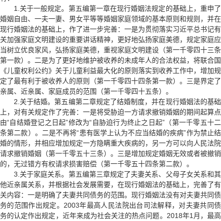
1.关于一般规定。第五编第一章在现行婚姻法规定的基础上，重申了
婚姻自由、一夫一妻、男女平等等婚姻家庭领域的基本原则和规则，并在
现行婚姻法的基础上，作了进一步完善：一是为贯彻落实习近平总书记有
关加强家庭文明建设的重要讲话精神，更好地弘扬家庭美德，规定家庭应
当树立优良家风，弘扬家庭美德，重视家庭文明建设（第一千零四十三条
第一款）。二是为了更好地维护被收养的未成年人的合法权益，将联合国
《儿童权利公约》
关于儿童利益最大化的原则落实到收养工作中，增加规
定了最有利于被收养人的原则（第一千零四十四条第一款）。三是界定了
亲属、近亲属、家庭成员的范围（第一千零四十五条）。
2.关于结婚。第五编第二章规定了结婚制度，并在现行婚姻法的基础
上，对有关规定作了完善：一是将受胁迫一方请求撤销婚姻的期间起算点
由“自结婚登记之日起”修改为“自胁迫行为终止之日起”（第一千零五十二
条第二款）。二是不再将“患有医学上认为不应当结婚的疾病”作为禁止结
婚的情形，并相应增加规定一方隐瞒重大疾病的，另一方可以向人民法院
请求撤销婚姻（第一千零五十三条）。三是增加规定婚姻无效或者被撤销
的，无过错方有权请求损害赔偿（第一千零五十四条第二款）。
3.关于家庭关系。第五编第三章规定了夫妻关系、父母子女关系和其
他近亲属关系，并根据社会发展需要，在现行婚姻法的基础上，完善了有
关内容：一是明确了夫妻共同债务的范围。现行婚姻法没有对夫妻共同债
务的范围作出规定。2003年最高人民法院出台司法解释，对夫妻共同债
务的认定作出规定，近年来成为社会关注的热点问题。2018年1月，最高