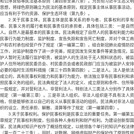
和公序良俗等民法基本原则（第四条至第八条）。为贯彻习近平生态文明
思想，将绿色原则确立为民法的基本原则，规定民事主体从事民事活动，
应当有利于节约资源、保护生态环境（第九条）。
2.关于民事主体。民事主体是民事关系的参与者、民事权利的享有
者、民事义务的履行者和民事责任的承担者，具体包括三类：一是自然
人。自然人是最基本的民事主体。民法典规定了自然人的民事权利能力和
民事行为能力制度、监护制度、宣告失踪和宣告死亡制度，并对个体工商
户和农村承包经营户作了规定（第一编第二章）。结合新冠肺炎疫情防控
工作，对监护制度作了进一步完善，规定因发生突发事件等紧急情况，监
护人暂时无法履行监护职责，被监护人的生活处于无人照料状态的，被监
护人住所地的居民委员会、村民委员会或者民政部门应当为被监护人安排
必要的临时生活照料措施（第三十四条第四款）。二是法人。法人是依法
成立的，具有民事权利能力和民事行为能力，依法独立享有民事权利和承
担民事义务的组织。民法典规定了法人的定义、成立原则和条件、住所等
一般规定，并对营利法人、非营利法人、特别法人三类法人分别作了具体
规定（第一编第三章）。三是非法人组织。非法人组织是不具有法人资
格，但是能够依法以自己的名义从事民事活动的组织。民法典对非法人组
织的设立、责任承担、解散、清算等作了规定（第一编第四章）。
3.关于民事权利。保护民事权利是民事立法的重要任务。第一编第五
章规定了民事权利制度，包括各种人身权利和财产权利。为建设创新型国
家，民法典对知识产权作了概括性规定，以统领各个单行的知识产权法律
（第一百二十三条）。同时，对数据、网络虚拟财产的保护作了原则性规