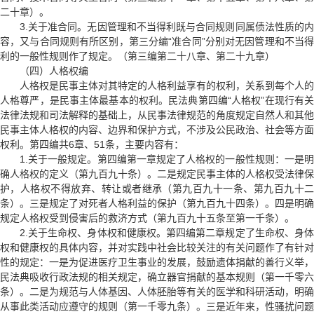
二十章）。
3.关于准合同。无因管理和不当得利既与合同规则同属债法性质的内
容，又与合同规则有所区别，第三分编“准合同”分别对无因管理和不当得
利的一般性规则作了规定。（第三编第二十八章、第二十九章）
（四）人格权编
人格权是民事主体对其特定的人格利益享有的权利，关系到每个人的
人格尊严，是民事主体最基本的权利。民法典第四编“人格权”在现行有关
法律法规和司法解释的基础上，从民事法律规范的角度规定自然人和其他
民事主体人格权的内容、边界和保护方式，不涉及公民政治、社会等方面
权利。第四编共6章、51条，主要内容有：
1.关于一般规定。第四编第一章规定了人格权的一般性规则：一是明
确人格权的定义（第九百九十条）。二是规定民事主体的人格权受法律保
护，人格权不得放弃、转让或者继承（第九百九十一条、第九百九十二
条）。三是规定了对死者人格利益的保护（第九百九十四条）。四是明确
规定人格权受到侵害后的救济方式（第九百九十五条至第一千条）。
2.关于生命权、身体权和健康权。第四编第二章规定了生命权、身体
权和健康权的具体内容，并对实践中社会比较关注的有关问题作了有针对
性的规定：一是为促进医疗卫生事业的发展，鼓励遗体捐献的善行义举，
民法典吸收行政法规的相关规定，确立器官捐献的基本规则（第一千零六
条）。二是为规范与人体基因、人体胚胎等有关的医学和科研活动，明确
从事此类活动应遵守的规则（第一千零九条）。三是近年来，性骚扰问题