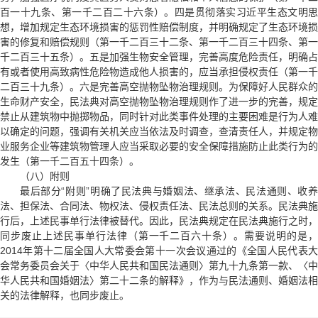
百一十九条、第一千二百二十六条）。四是贯彻落实习近平生态文明思
想，增加规定生态环境损害的惩罚性赔偿制度，并明确规定了生态环境损
害的修复和赔偿规则（第一千二百三十二条、第一千二百三十四条、第一
千二百三十五条）。五是加强生物安全管理，完善高度危险责任，明确占
有或者使用高致病性危险物造成他人损害的，应当承担侵权责任（第一千
二百三十九条）。六是完善高空抛物坠物治理规则。为保障好人民群众的
生命财产安全，民法典对高空抛物坠物治理规则作了进一步的完善，规定
禁止从建筑物中抛掷物品，同时针对此类事件处理的主要困难是行为人难
以确定的问题，强调有关机关应当依法及时调查，查清责任人，并规定物
业服务企业等建筑物管理人应当采取必要的安全保障措施防止此类行为的
发生（第一千二百五十四条）。
（八）附则
最后部分“附则”明确了民法典与婚姻法、继承法、民法通则、收养
法、担保法、合同法、物权法、侵权责任法、民法总则的关系。民法典施
行后，上述民事单行法律被替代。因此，民法典规定在民法典施行之时，
同步废止上述民事单行法律（第一千二百六十条）。需要说明的是，
2014年第十二届全国人大常委会第十一次会议通过的
《全国人民代表
会常务委员会关于〈中华人民共和国民法通则〉第九十九条第一款、〈中
华人民共和国婚姻法〉第二十二条的解释》
，作为与民法通则、婚姻法相
关的法律解释，也同步废止。