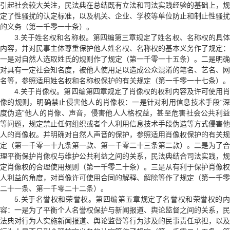
引起社会较大关注，民法典在总结既有立法和司法实践经验的基础上，规
定了性骚扰的认定标准，以及机关、企业、学校等单位防止和制止性骚扰
的义务（第一千零一十条）。
3.关于姓名权和名称权。第四编第三章规定了姓名权、名称权的具体
内容，并对民事主体尊重保护他人姓名权、名称权的基本义务作了规定：
一是对自然人选取姓氏的规则作了规定（第一千零一十五条）。二是明确
对具有一定社会知名度，被他人使用足以造成公众混淆的笔名、艺名、网
名等，参照适用姓名权和名称权保护的有关规定（第一千零一十七条）。
4.关于肖像权。第四编第四章规定了肖像权的权利内容及许可使用肖
像的规则，明确禁止侵害他人的肖像权：一是针对利用信息技术手段“深
度伪造”他人的肖像、声音，侵害他人人格权益，甚至危害社会公共利益
等问题，规定禁止任何组织或者个人利用信息技术手段伪造等方式侵害他
人的肖像权。并明确对自然人声音的保护，参照适用肖像权保护的有关规
定（第一千零一十九条第一款、第一千零二十三条第二款）。二是为了合
理平衡保护肖像权与维护公共利益之间的关系，民法典结合司法实践，规
定肖像权的合理使用规则（第一千零二十条）。三是从有利于保护肖像权
人利益的角度，对肖像许可使用合同的解释、解除等作了规定（第一千零
二十一条、第一千零二十二条）。
5.关于名誉权和荣誉权。第四编第五章规定了名誉权和荣誉权的内
容：一是为了平衡个人名誉权保护与新闻报道、舆论监督之间的关系，民
法典对行为人实施新闻报道、舆论监督等行为涉及的民事责任承担，以及