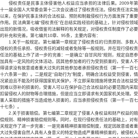
侵权责任是民事主体侵害他人权益应当承担的法律后果。2009年第
十一届全国人大常委会第十二次会议通过了侵权责任法。侵权责任法实施
以来，在保护民事主体的合法权益、预防和制裁侵权行为方面发挥了重要
作用。民法典第七编“侵权责任”在总结实践经验的基础上，针对侵权领域
出现的新情况，吸收借鉴司法解释的有关规定，对侵权责任制度作了必要
的补充和完善。第七编共10章、95条，主要内容有：
1.关于一般规定。第七编第一章规定了侵权责任的归责原则、多数人
侵权的责任承担、侵权责任的减轻或者免除等一般规则。并在现行侵权责
任法的基础上作了进一步的完善：一是确立“自甘风险”规则，规定自愿参
加具有一定风险的文体活动，因其他参加者的行为受到损害的，受害人不
得请求没有故意或者重大过失的其他参加者承担侵权责任（第一千一百七
十六条第一款）。二是规定“自助行为”制度，明确合法权益受到侵害，情
况紧迫且不能及时获得国家机关保护，不立即采取措施将使其合法权益受
到难以弥补的损害的，受害人可以在保护自己合法权益的必要范围内采取
扣留侵权人的财物等合理措施，但是应当立即请求有关国家机关处理。受
害人采取的措施不当造成他人损害的，应当承担侵权责任（第一千一百七
十七条）。
2.关于损害赔偿。第七编第二章规定了侵害人身权益和财产权益的赔
偿规则、精神损害赔偿规则等。同时，在现行侵权责任法的基础上，对有
关规定作了进一步完善：一是完善精神损害赔偿制度，规定因故意或者重
大过失侵害自然人具有人身意义的特定物造成严重精神损害的，被侵权人