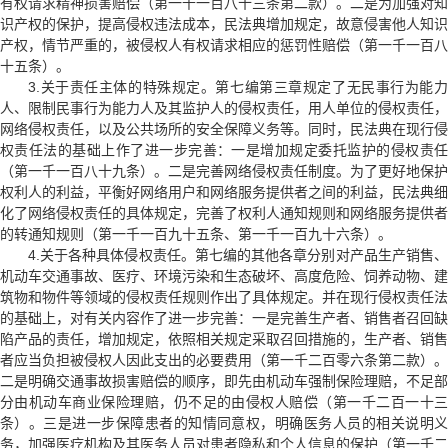
有权请求精神损害赔偿（第一千一百八十三条第二款）。二是为加强对知
识产权的保护，提高侵权违法成本，民法典增加规定，故意侵害他人知识
产权，情节严重的，被侵权人有权请求相应的惩罚性赔偿（第一千一百八
十五条）。
3.关于责任主体的特殊规定。第七编第三章规定了无民事行为能力
人、限制民事行为能力人及其监护人的侵权责任，用人单位的侵权责任，
网络侵权责任，以及公共场所的安全保障义务等。同时，民法典在现行侵
权责任法的基础上作了进一步完善：一是增加规定委托监护的侵权责任
（第一千一百八十九条）。二是完善网络侵权责任制度。为了更好地保护
权利人的利益，平衡好网络用户和网络服务提供者之间的利益，民法典细
化了网络侵权责任的具体规定，完善了权利人通知规则和网络服务提供者
的转通知规则（第一千一百九十五条、第一千一百九十六条）。
4.关于各种具体侵权责任。第七编的其他各章分别对产品生产销售、
机动车交通事故、医疗、环境污染和生态破坏、高度危险、饲养动物、建
筑物和物件等领域的侵权责任规则作出了具体规定。并在现行侵权责任法
的基础上，对有关内容作了进一步完善：一是完善生产者、销售者召回缺
陷产品的责任，增加规定，依照相关规定采取召回措施的，生产者、销售
者应当负担被侵权人因此支出的必要费用（第一千二百零六条第二款）。
二是明确交通事故损害赔偿的顺序，即先由机动车强制保险理赔，不足部
分由机动车商业保险理赔，仍不足的由侵权人赔偿（第一千二百一十三
条）。三是进一步保障患者的知情同意权，明确医务人员的相关说明义
务，加强医疗机构及其医务人员对患者隐私和个人信息的保护（第一千二