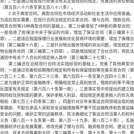
条）。七是通过吸收现行担保法有关定金规则的规定，完善违约责任制度
（第五百八十六条至第五百八十八条）。
2.关于典型合同。典型合同在市场经济活动和社会生活中应用普遍。
为适应现实需要，在现行合同法规定的买卖合同、赠与合同、借款合同、
租赁合同等15种典型合同的基础上，第二分编增加了4种新的典型合同：
一是吸收了担保法中关于保证的内容，增加了保证合同（第三编第十三
章）。二是适应我国保理行业发展和优化营商环境的需要，增加了保理合
同（第三编第十六章）。三是针对物业服务领域的突出问题，增加规定了
物业服务合同（第三编第二十四章）。四是增加规定了合伙合同，将民法
通则中有关个人合伙的规定纳入其中（第三编第二十七章）。
第三编还在总结现行合同法实践经验的基础上，完善了其他典型合
同：一是通过完善检验期限的规定和所有权保留规则等完善买卖合同（第
六百二十二条、第六百二十三条、第六百四十一条至第六百四十三条）。
二是为维护正常的金融秩序，明确规定禁止高利放贷，借款的利率不得违
反国家有关规定（第六百八十条第一款）。三是落实党中央提出的建立租
购同权住房制度的要求，保护承租人利益，增加规定房屋承租人的优先承
租权（第七百三十四条第二款）。四是针对近年来客运合同领域出现的旅
客霸座、不配合承运人采取安全运输措施等严重干扰运输秩序和危害运输
安全的问题，维护正常的运输秩序，民法典细化了客运合同当事人的权利
义务（第八百一十五条第一款、第八百一十九条、第八百二十条）。五是
根据经济社会发展需要，修改完善了赠与合同、融资租赁合同、建设工程
合同、技术合同等典型合同（第三编第十一章、第十五章、第十八章、第