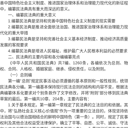
善中国特色社会主义制度、推进国家治理体系和治理能力现代化的新征程
中，编纂民法典具有重大而深远的意义。
一、编纂民法典的重大意义
1.编纂民法典是坚持和完善中国特色社会主义制度的现实需要
2.编纂民法典是推进全面依法治国、推进国家治理体系和治理能力现
代化的重大举措
3.编纂民法典是坚持和完善社会主义基本经济制度、推动经济高质量
发展的客观要求
4.编纂民法典是增进人民福祉、维护最广大人民根本利益的必然要求
二、民法典的主要内容和各分编编纂亮点
《中华人民共和国民法典》
共7编、1260条，各编依次为总则、
权、合同、人格权、婚姻家庭、继承、侵权责任，以及附则。
（一）总则编
第一编“总则”规定民事活动必须遵循的基本原则和一般性规则，统领
民法典各分编。第一编基本保持现行民法总则的结构和内容不变，根据法
典编纂体系化要求对个别条款作了文字修改，并将“附则”部分移到民法典
草案的最后。第一编共10章、204条，主要内容有：
1.关于基本规定。第一编第一章规定了民法典的立法目的和依据。其
中，将“弘扬社会主义核心价值观”作为一项重要的立法目的，体现坚持依
法治国与以德治国相结合的鲜明中国特色（第一条）。同时，规定了民事
权利及其他合法权益受法律保护，确立了平等、自愿、公平、诚信、守法