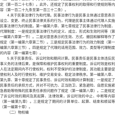
定（第一百二十七条）。此外，还规定了民事权利的取得和行使规则等内
容（第一百二十九条至第一百三十二条）。
4.关于民事法律行为和代理。民事法律行为是民事主体通过意思表示
设立、变更、终止民事法律关系的行为，代理是民事主体通过代理人实施
民事法律行为的制度。第一编第六章、第七章规定了民事法律行为制度、
代理制度：一是规定民事法律行为的定义、成立、形式和生效时间等（第
一编第六章第一节）。二是对意思表示的生效、方式、撤回和解释等作了
规定（第一编第六章第二节）。三是规定民事法律行为的效力制度（第一
编第六章第三节）。四是规定了代理的适用范围、效力、类型等代理制度
的内容（第一编第七章）。
5.关于民事责任、诉讼时效和期间计算。民事责任是民事主体违反民
事义务的法律后果，是保障和维护民事权利的重要制度。诉讼时效是权利
人在法定期间内不行使权利，权利不受保护的法律制度，其功能主要是促
使权利人及时行使权利、维护交易安全、稳定法律秩序。第一编第八章、
第九章、第十章规定了民事责任、诉讼时效和期间计算制度：一是规定了
民事责任的承担方式，并对不可抗力、正当防卫、紧急避险、自愿实施紧
急救助等特殊的民事责任承担问题作了规定（第一编第八章）。二是规定
了诉讼时效的期间及其起算、法律效果，诉讼时效的中止、中断等内容
（第一编第九章）。三是规定了期间的计算单位、起算、结束和顺延等
（第一编第十章）。
（二）物权编