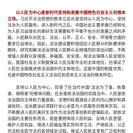
以人民为中心是新时代坚持和发展中国特色社会主义的根本
立场。
习近平法治思想的根本立足点是坚持以人民为中心，坚持
法治为人民服务。进入新时代之后，中国社会主要矛盾已经转化
为人民日益增长的美好生活需要和不平衡不充分的发展之间的矛
盾。人民群众对民主、法治、公平、正义、安全、环境等方面的
要求日益增长。因此，法治建设要积极回应人民群众的新要求新
期待，研究和解决法治领域人民群众反映强烈的突出问题，不断
增强人民群众获得感、幸福感、安全感，用法治保障人民安居乐
业。我国社会主义制度保证人民当家作主的主体地位，也保证了
人民在全面推进依法治国中的主体地位。这是中国的制度优势，
也是中国特色社会主义法治区别资本主义法治的根本所在。
坚持以人民为中心，回答了在当代中国“法治为了谁、依靠
谁、保障谁”的根本问题。在全面依法治国的实践当中，人民是依
法治国的主体和力量源泉。法律的权威源自人民的内心拥护和真
诚信仰。法治建设必须践行全心全意为人民服务的根本宗旨，以
不断推进人民的美好生活作为法治改革创新的逻辑起点。就依法
治国的主要任务而言，就是要把体现人民利益、反映人民愿望、
维护人民权益、增进人民福祉落实到科学立法、严格执法、公正
司法和全民守法的各领域全过程，保证人民依法享有广泛权利和