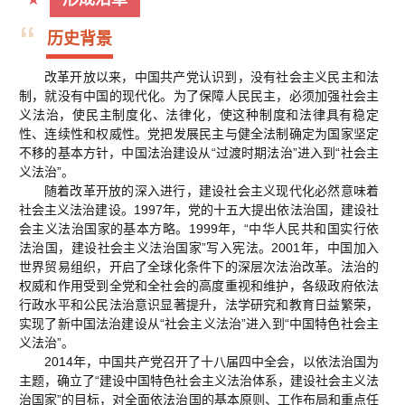
“
历史背景
改革开放以来，中国共产党认识到，没有社会主义民主和法
制，就没有中国的现代化。为了保障人民民主，必须加强社会主
义法治，使民主制度化、法律化，使这种制度和法律具有稳定
性、连续性和权威性。党把发展民主与健全法制确定为国家坚定
不移的基本方针，中国法治建设从“过渡时期法治”进入到“社会主
义法治”。
随着改革开放的深入进行，建设社会主义现代化必然意味着
社会主义法治建设。1997年，党的十五大提出依法治国，建设社
会主义法治国家的基本方略。1999年，“中华人民共和国实行依
法治国，建设社会主义法治国家”写入宪法。2001年，中国加入
世界贸易组织，开启了全球化条件下的深层次法治改革。法治的
权威和作用受到全党和全社会的高度重视和维护，各级政府依法
行政水平和公民法治意识显著提升，法学研究和教育日益繁荣，
实现了新中国法治建设从“社会主义法治”进入到“中国特色社会主
义法治”。
2014年，中国共产党召开了十八届四中全会，以依法治国为
主题，确立了“建设中国特色社会主义法治体系，建设社会主义法
治国家”的目标，对全面依法治国的基本原则、工作布局和重点任