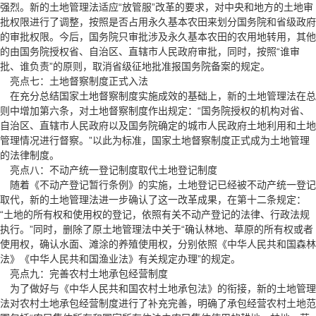
强烈。新的土地管理法适应“放管服”改革的要求，对中央和地方的土地审
批权限进行了调整，按照是否占用永久基本农田来划分国务院和省级政府
的审批权限。今后，国务院只审批涉及永久基本农田的农用地转用，其他
的由国务院授权省、自治区、直辖市人民政府审批，同时，按照“谁审
批、谁负责”的原则，取消省级征地批准报国务院备案的规定。
亮点七：土地督察制度正式入法
在充分总结国家土地督察制度实施成效的基础上，新的土地管理法在总
则中增加第六条，对土地督察制度作出规定：“国务院授权的机构对省、
自治区、直辖市人民政府以及国务院确定的城市人民政府土地利用和土地
管理情况进行督察。”以此为标准，国家土地督察制度正式成为土地管理
的法律制度。
亮点八：不动产统一登记制度取代土地登记制度
随着
《不动产登记暂行条例》
的实施，土地登记已经被不动产统一登记
取代，新的土地管理法进一步确认了这一改革成果，在第十二条规定：
“土地的所有权和使用权的登记，依照有关不动产登记的法律、行政法规
执行。”同时，删除了原土地管理法中关于“确认林地、草原的所有权或者
使用权，确认水面、滩涂的养殖使用权，分别依照
《中华人民共和国森林
法》
《中华人民共和国渔业法》
有关规定办理”的规定。
亮点九：完善农村土地承包经营制度
为了做好与
《中华人民共和国农村土地承包法》
的衔接，新的土地管理
法对农村土地承包经营制度进行了补充完善，明确了承包经营农村土地范