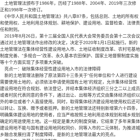
土地管理法颁布于1986年，历经了1988年、2004年、2019年三次修
正和1998年一次修订。
《中华人民共和国土地管理法》
共八章87条，包括总则、土地的所有权
和使用权、土地利用总体规划、耕地保护、建设用地、监督检查、法律责
任和附则。
2019年8月26日，第十三届全国人民代表大会常务委员会第十二次会议
通过对土地管理法作出修改的决定，决定于2020年1月1日起施行。新的
土地管理法在集体经营性建设用地入市、土地征收制度改革、农村宅基地
制度完善、“多规合一”改革、永久基本农田保护、国家土地督察制度实施
等十个方面实现了多项重大突破。
亮点一：破除集体经营性建设用地入市的法律障碍
新的土地管理法删除了原法第四十三条关于“任何单位和个人进行建设
需要使用土地的，必须依法申请使用国有土地”的规定，允许集体经营性
建设用地在符合规划、依法登记，并经本集体经济组织三分之二以上成员
或者村民代表同意的条件下，通过出让、出租等方式交由集体经济组织以
外的单位或者个人直接使用。同时，取得集体经济建设用地使用权后还可
以转让、互换、赠予或者抵押。新的土地管理法还特别新增第六十四条，
明确集体建设用地的使用者，应当严格按照土地利用总体规划和城乡规划
确定的用途使用土地。这一规定是重大的制度突破，它结束了多年来集体
建设用地不能与国有建设用地同权同价、同等入市的二元体制，为推进城
乡融合发展扫清了制度障碍，是新的土地管理法最大的亮点。