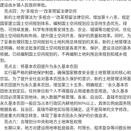
建设由乡镇人民政府审批。
亮点四：为“多规合一”改革预留法律空间
新的土地管理法为“多规合一”改革预留法律空间，增加第十八条，规定
国家建立国土空间规划体系，编制国土空间规划应当坚持生态优先，绿
色、可持续发展，科学有序统筹安排生态、农业、城镇等功能空间，优化
国土空间结构和布局，提升国土空间开发、保护的质量和效率。同时，为
了妥善处理好国土空间规划与土地利用总体规划的关系，新的土地管理法
还明确，经依法批准的国土空间规划是各类开发、保护、建设活动的基本
依据。已经编制国土空间规划的，不再编制土地利用总体规划和城乡规
划。
亮点五：将基本农田提升为永久基本农田
实行最严格的耕地保护制度，确保国家粮食安全是土地管理法的核心和
宗旨。为了提升全社会对基本农田永久保护的意识，新的土地管理法将基
本农田提升为永久基本农田，增加第三十五条，明确规定：“永久基本农
田依法划定后，任何单位和个人不得擅自占用或者改变用途。”永久基本
农田必须落实到地块，纳入数据严格管理。各省、自治区、直辖市划定的
永久基本农田一般应当占本行政区内耕地的80%以上，具体比例由国务院
根据各省、自治区、直辖市耕地实际情况确定。这不是简单的文字修改，
而是重大的理念转变，体现了基本农田永久保护的价值追求。
亮点六：合理划分中央和地方土地审批权限
长期以来，地方对建设用地审批层级高、时限长、程序复杂等问题反映