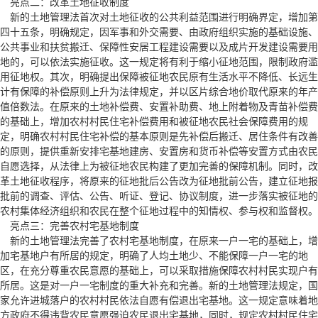
亮点二：改革土地征收制度
新的土地管理法首次对土地征收的公共利益范围进行明确界定，增加第
四十五条，明确规定，因军事和外交需要、由政府组织实施的基础设施、
公共事业和扶贫搬迁、保障性安居工程建设需要以及成片开发建设需要用
地的，可以依法实施征收。这一规定将有利于缩小征地范围，限制政府滥
用征地权。其次，明确提出保障被征地农民原有生活水平不降低、长远生
计有保障的补偿原则上升为法律规定，并以区片综合地价取代原来的年产
值倍数法。在原来的土地补偿费、安置补助费、地上附着物及青苗补偿费
的基础上，增加农村村民住宅补偿费用和被征地农民社会保障费用的规
定，明确农村村民住宅补偿的基本原则是先补偿后搬迁、居住条件有改善
的原则，提供重新安排宅基地建房、安置房和货币补偿等安置方式由农民
自愿选择，从法律上为被征地农民构建了更加完善的保障机制。同时，改
革土地征收程序，将原来的征地批后公告改为征地批前公告，建立征地报
批前的调查、评估、公告、听证、登记、协议制度，进一步落实被征地的
农村集体经济组织和农民在整个征地过程中的知情权、参与权和监督权。
亮点三：完善农村宅基地制度
新的土地管理法完善了农村宅基地制度，在原来一户一宅的基础上，增
加宅基地户有所居的规定，明确了人均土地少、不能保障一户一宅的地
区，在充分尊重农民意愿的基础上，可以采取措施保障农村村民实现户有
所居。这是对一户一宅制度的重大补充和完善。新的土地管理法规定，国
家允许进城落户的农村村民依法自愿有偿退出宅基地。这一规定意味着地
方政府不得违背农民意愿强迫农民退出宅基地，同时，规定农村村民住宅