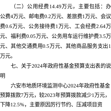
（二）公用经费
14.49
万元，主要包括：
公费
4
万元、邮电费
0.2
万元、差旅费
1
万元、会议
费
0.6
万元、公务接待费
1
万元、工会经费
2.64
元、福利费
0.05
万元、公务用车运行维护费
3.5
元、其他交通费用
0.5
万元、其他商品服务支出
万元。
七、关于
2024
年政府性基金预算支出表的
明
六安市地质环境监测中心
2024
年政府性基金
预算拨款
7
万元，较
2023
年预算拨款减少
1
万元，
下降
12.5%
，主要原因厉行节约、压减项目资