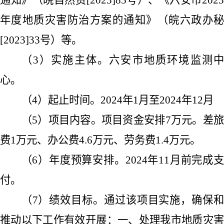
通知》
（皖自然资
[2023]85
号）、
《六安市2023
年度地质灾害防治方案的通知》
（皖六政办
[2023]33
号）等。
（
3
）实施主体。六安市地质环境监测
心。
（
4
）起止时间。
2024
年
1
月至
2024
年
12
月
（
5
）项目内容。项目资金安排
7
万元。差旅
费
1
万元、办公费
4.6
万元、劳务费
1.4
万元。
（
6
）年度预算安排。
2024
年
11
月前完成
付。
（
7
）绩效目标。通过该项目实施，确保
推动以下工作有效开展：一、处理我市地质灾害