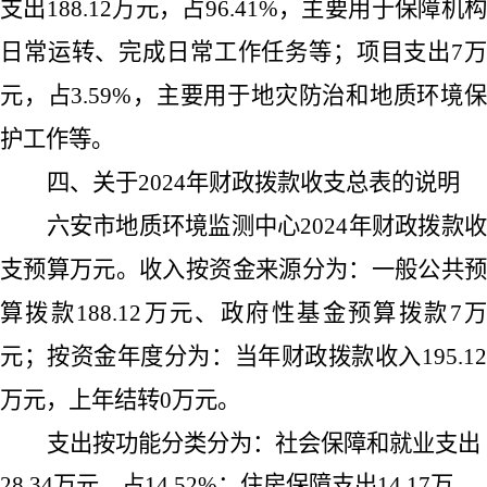
支出
188.12
万元，占
96.41%
，主要用于保障机构
日常运转、完成日常工作任务等；项目支出
7
元，占
3.59%
，主要用于地灾防治和地质环境
护工作等。
四、关于
2024
年财政拨款收支总表的说明
六安市地质环境监测中心
2024
年财政拨款
支预算万元。收入按资金来源分为：一般公共预
算拨款
188.12
万元、政府性基金预算拨款
7
元；按资金年度分为：当年财政拨款收入
195.12
万元，上年结转
0
万元。
支出按功能分类分为：社会保障和就业支出
28.34
万元，占
14.52%
；住房保障支出
14.17
万