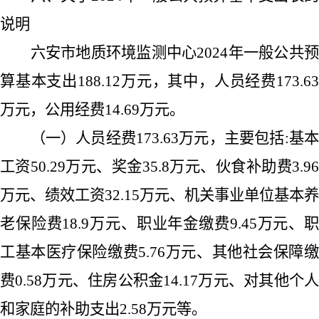
说明
六安市地质环境监测中心
2024
年一般公共
算基本支出
188.12
万元，其中，人员经费
173.63
万元，公用经费
14.69
万元。
（一）人员经费
173.63
万元，主要包括
:
基
工资
50.29
万元、奖金
35.8
万元、伙食补助费
3.9
万元、绩效工资
32.15
万元、机关事业单位基本养
老保险费
18.9
万元、职业年金缴费
9.45
万元、
工基本医疗保险缴费
5.76
万元、其他社会保障
费
0.58
万元、住房公积金
14.17
万元、对其他个
和家庭的补助支出
2.58
万元等。