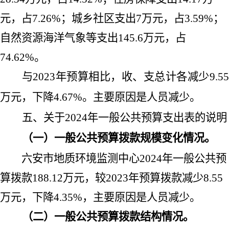
元，占
7.26%
；城乡社区支出
7
万元，占
3.59%
；
自然资源海洋气象等支出
145.6
万元，占
74.62%
。
与
2023
年预算相比，收、支总计各减少
9.5
万元，下降
4.67%
。主要原因是人员减少。
五、关于
2024
年一般公共预算支出表的说明
（一）一般公共预算拨款规模变化情况。
六安市地质环境监测中心
2024
年一般公共预
算拨款
188.12
万元，较
2023
年预算拨款减少
8.55
万元，下降
4.35%
，主要原因是
人员减少
。
（二）一般公共预算拨款结构情况。