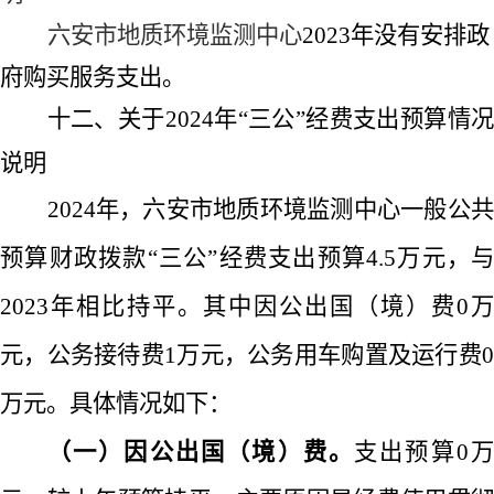
六安市地质环境监测中心
2023
年没有安排政
府购买服务支出。
十二、关于
2024
年
“
三公
”
经费支出预算情
说明
2024
年，六安市地质环境监测中心一般公共
预算财政拨款
“
三公
”
经费支出预算
4.5
万元，与
2023
年相比持平。其中因公出国（境）费
0
万
元，公务接待费
1
万元，公务用车购置及运行费
0
万元。具体情况如下：
（一）因公出国（境）费。
支出预算
0