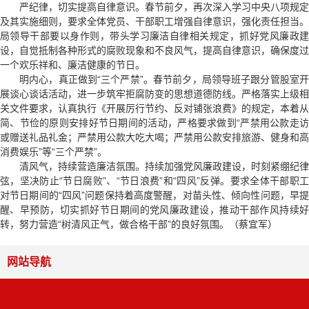
严纪律，切实提高自律意识。春节前夕，再次深入学习中央八项规定
及其实施细则，要求全体党员、干部职工增强自律意识，强化责任担当。
局领导干部要以身作则，带头学习廉洁自律相关规定，抓好党风廉政建
设，自觉抵制各种形式的腐败现象和不良风气，提高自律意识，确保度过
一个欢乐祥和、廉洁健康的节日。
明内心，真正做到“三个严禁”。春节前夕，局领导班子跟分管股室开
展谈心谈话活动，进一步筑牢拒腐防变的思想道德防线。严格落实上级相
关文件要求，认真执行
《开展厉行节约、反对铺张浪费》
的规定，本着从
简、节俭的原则安排好节日期间的活动，严格要求做到“严禁用公款走访
或赠送礼品礼金；严禁用公款大吃大喝；严禁用公款安排旅游、健身和高
消费娱乐”等“三个严禁”。
清风气，持续营造廉洁氛围。持续加强党风廉政建设，时刻紧绷纪律
弦，坚决防止“节日腐败”、“节日浪费”和“四风”反弹。要求全体干部职工
对节日期间的“四风”问题保持着高度警醒，对苗头性、倾向性问题，早提
醒、早预防，切实抓好节日期间的党风廉政建设，推动干部作风持续好
转，努力营造“树清风正气，做合格干部”的良好氛围。（蔡宜军）
网站导航