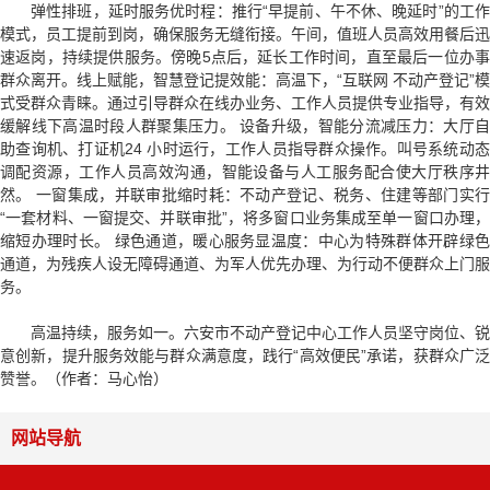
弹性排班，延时服务优时程：推行“早提前、午不休、晚延时”的工作
模式，员工提前到岗，确保服务无缝衔接。午间，值班人员高效用餐后迅
速返岗，持续提供服务。傍晚5点后，延长工作时间，直至最后一位办事
群众离开。线上赋能，智慧登记提效能：高温下，“互联网 不动产登记”模
式受群众青睐。通过引导群众在线办业务、工作人员提供专业指导，有效
缓解线下高温时段人群聚集压力。 设备升级，智能分流减压力：大厅自
助查询机、打证机24 小时运行，工作人员指导群众操作。叫号系统动态
调配资源，工作人员高效沟通，智能设备与人工服务配合使大厅秩序井
然。 一窗集成，并联审批缩时耗：不动产登记、税务、住建等部门实行
“一套材料、一窗提交、并联审批”，将多窗口业务集成至单一窗口办理，
缩短办理时长。 绿色通道，暖心服务显温度：中心为特殊群体开辟绿色
通道，为残疾人设无障碍通道、为军人优先办理、为行动不便群众上门服
务。
高温持续，服务如一。六安市不动产登记中心工作人员坚守岗位、锐
意创新，提升服务效能与群众满意度，践行“高效便民”承诺，获群众广泛
赞誉。（作者：马心怡）
网站导航