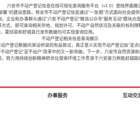
六安市不动产登记信息在线可视化查询服务平台（v1.0）登陆界面展
部署”的建设思路，将全市不动产登记信息通过“一张图”方式面向社会提供
办事群众通过“六安不动产登记”微信公众号“服务互动”模块点击“在线以图查房”或
等方式，即可查询相关宗地、规划许可、不动产自然状况及关联的权利限
级、霍邱县和舒城县已发布数据均可实现查询应用。
不动产登记相关信息查询展示
动产登记数据间架设桥梁的有益尝试，真正意义实现不动产登记由“定点查
不动产登记“足不出户”改革中的又一新突破。下一步，六安市自然资源
用，努力用持续创新精神把优化营商环境工作贯穿于六安奋力奔跑赶超路
办事服务
互动交