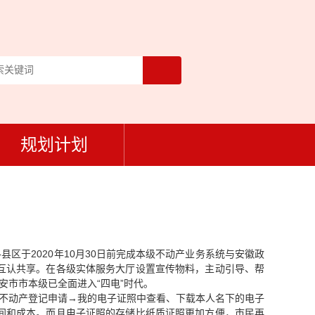
规划计划
县区于2020年10月30日前完成本级不动产业务系统与安徽政
互认共享。在各级实体服务大厅设置宣传物料，主动引导、帮
安市市本级已全面进入“四电”时代。
；不动产登记申请→我的电子证照中查看、下载本人名下的电子
间和成本。而且电子证照的存储比纸质证照更加方便，市民再