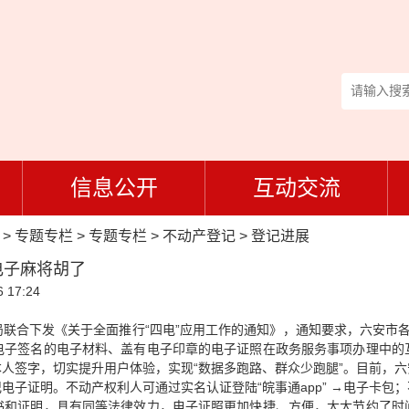
信息公开
互动交流
>
专题专栏
>
专题专栏
>
不动产登记
>
登记进展
电子麻将胡了
 17:24
局联合下发
《关于全面推行“四电”应用工作的通知》
，通知要求，六安市各
电子签名的电子材料、盖有电子印章的电子证照在政务服务事项办理中的
人签字，切实提升用户体验，实现“数据多跑路、群众少跑腿”。目前，六
电子证明。不动产权利人可通过实名认证登陆“皖事通app” →电子卡包
书和证明，具有同等法律效力，电子证照更加快捷、方便，大大节约了时