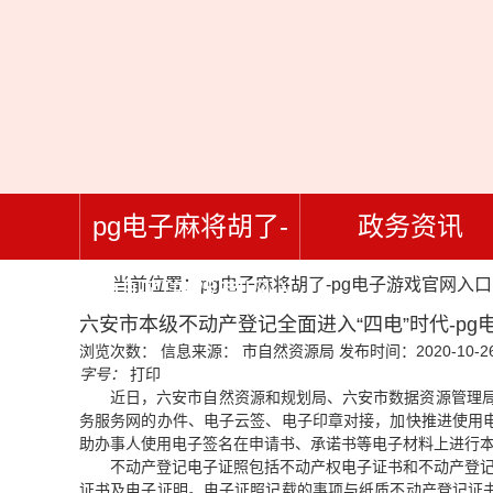
pg电子麻将胡了-
政务资讯
当前位置：
pg电子麻将胡了-pg电子游戏官网入口
pg电子游戏官网入
六安市本级不动产登记全面进入“四电”时代-pg
浏览次数：
信息来源： 市自然资源局
发布时间：2020-10-26
口
字号：
打印
近日，六安市自然资源和规划局、六安市数据资源管理
务服务网的办件、电子云签、电子印章对接，加快推进使用
助办事人使用电子签名在申请书、承诺书等电子材料上进行本
不动产登记电子证照包括不动产权电子证书和不动产登记
证书及电子证明。电子证照记载的事项与纸质不动产登记证