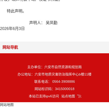
特此声明。
声明人：
吴凤勤
2026
年
6
月
3
日
网站导航
主办单位：六安市自然资源和规划局
办公地址：六安市地质灾害防治指挥中心b楼11楼
联系电话： 0564-3908886
网站标识码：3415000018
"));
本站已支持ipv6访问
站点地图
网站地图