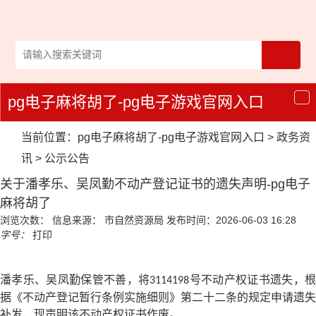
pg电子麻将胡了-pg电子游戏官网入口
导
航
当前位置：
pg电子麻将胡了-pg电子游戏官网入口
>
政务资
讯
>
公示公告
关于潘孝乐、吴凤勤不动产登记证书的遗失声明-pg电子
麻将胡了
浏览次数：
信息来源： 市自然资源局
发布时间：2026-06-03 16:28
字号：
打印
潘孝乐、吴凤勤
保管不善，将
号不动产权证书遗失，
3114198
据《不动产登记暂行条例实施细则》第二十二条的规定申请遗失
补发，现声明该不动产权证书作废。