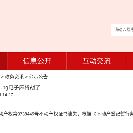
信息公开
互动交流
>
政务资讯
>
公示公告
pg电子麻将胡了
 14:27
动产权第
号
不动产权证书遗失，根据《不动产登记暂行
0738449