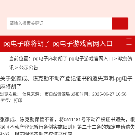
pg电子麻将胡了-pg电子游戏官网入口
导
航
当前位置：
pg电子麻将胡了-pg电子游戏官网入口
>
政务资
讯
>
公示公告
关于张家成、陈克勤不动产登记证书的遗失声明-pg电子
麻将胡了
浏览次数：
信息来源： 市自然资源局
发布时间：2025-06-27 16:58
字号：
打印
张家成、陈克勤
保管不善，将
号不动产权证书遗失，
0611181
据《不动产登记暂行条例实施细则》第二十二条的规定申请遗失
补发，现声明该不动产权证书作废。