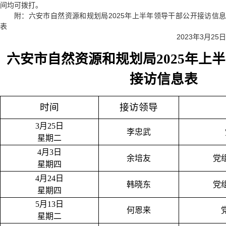
间均可拨打。
附：六安市自然资源和规划局2025年上半年领导干部公开接访信息
表
2023年3月25日
六安市自然资源和规划局2025年上
接访信息表
时间
接访领导
3月25日
李忠武
星期二
4月3日
余培友
党
星期四
4月24日
韩晓东
党
星期四
5月13日
何恩来
星期二