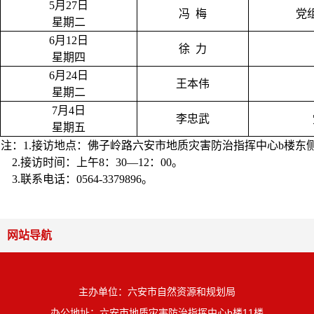
5月27日
冯
梅
党
星期二
6月12日
徐
力
星期四
6月24日
王本伟
星期二
7月4日
李忠武
星期五
注：1.接访地点：佛子岭路六安市地质灾害防治指挥中心b楼东
2.接访时间：上午8：30—12：00。
3.联系电话：0564-3379896。
网站导航
主办单位：六安市自然资源和规划局
办公地址：六安市地质灾害防治指挥中心b楼11楼