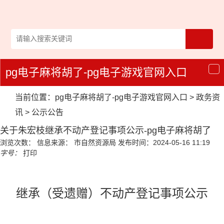
pg电子麻将胡了-pg电子游戏官网入口
导
航
当前位置：
pg电子麻将胡了-pg电子游戏官网入口
>
政务资
讯
>
公示公告
关于朱宏枝继承不动产登记事项公示-pg电子麻将胡了
浏览次数：
信息来源： 市自然资源局
发布时间：2024-05-16 11:19
字号：
打印
继承（受遗赠）不动产登记事项公示