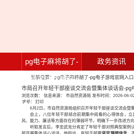
pg电子麻将胡了-
政务资讯
当前位置：
pg电子麻将胡了-pg电子游戏官网入口
pg电子游戏官网入
市局召开年轻干部座谈交流会暨集体谈话会-pg
浏览次数：
信息来源： 市自然资源局
发布时间：2026-06-02
口
字号：
打印
6月2日，市自然资源局组织召开年轻干部座谈交流会暨
会上，八位年轻干部结合前期集中阅看的心得体会，立
风、能力、廉洁等方面存在的薄弱环节，明确下一步改进方
听取发言后，李忠武充分肯定了年轻干部对照典型案例认
部开展集体谈心谈话。他指出，年轻干部要
坚定理想信念
，