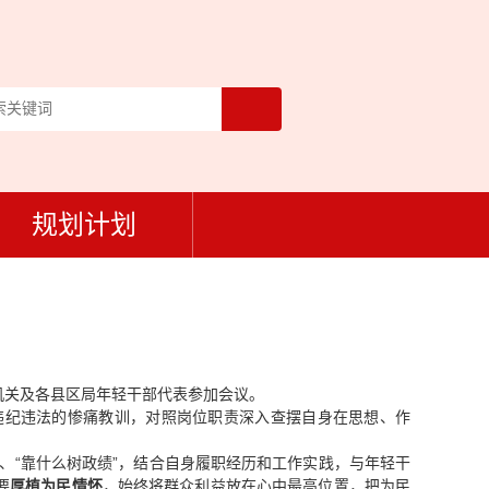
规划计划
机关及各县区局年轻干部代表参加会议。
违纪违法的惨痛教训，对照岗位职责深入查摆自身在思想、作
、“靠什么树政绩”，结合自身履职经历和工作实践，与年轻干
要
厚植为民情怀
，始终将群众利益放在心中最高位置，把为民