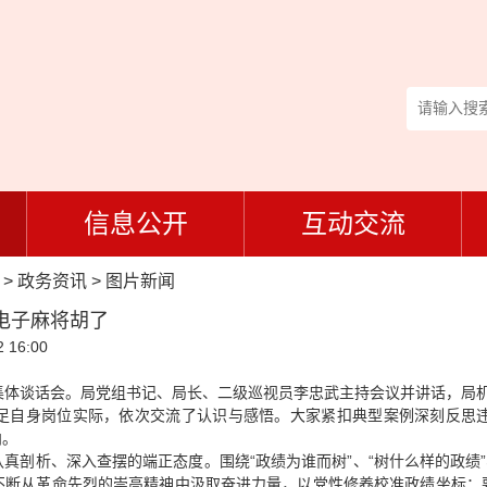
信息公开
互动交流
>
政务资讯
>
图片新闻
电子麻将胡了
 16:00
集体谈话会。局党组书记、局长、二级巡视员李忠武主持会议并讲话，局
足自身岗位实际，依次交流了认识与感悟。大家紧扣典型案例深刻反思
向。
真剖析、深入查摆的端正态度。围绕“政绩为谁而树”、“树什么样的政绩”
不断从革命先烈的崇高精神中汲取奋进力量，以党性修养校准政绩坐标；