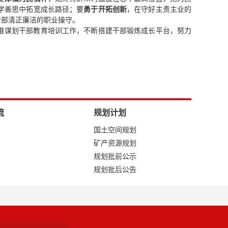
学善思中拓宽成长路径；要
勇于开拓创新
，在守好主责主业的
干部清正廉洁的职业操守。
准谋划干部教育培训工作，不断搭建干部锻炼成长平台，努力
流
规划计划
国土空间规划
矿产资源规划
规划批前公示
规划批后公告