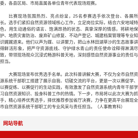
委，各县区局、市局直属各单位青年代表现场观赛。
比赛现场氛围热烈、亮点纷呈，25名参赛选手依次登台、各展所
长。选手们紧扣自然资源领域核心工作，立足岗位实际，结合六安地域特
色，用生动通俗的语言、饱满昂扬的状态、真挚深厚的情感，将耕地保
护、地质灾害防治、废弃矿山修复、不动产登记、城建档案管理等专业知
识娓娓道来。他们以声为媒、以讲聚力，把山水林田湖草沙的生态故事讲
得鲜活形象，把严守资源底线、守护绿水青山的责任使命诠释得淋漓尽
致，带领现场观众沉浸式畅游科普天地，深刻感悟自然资源事业的责任与
担当。
大赛现场宣布优秀选手名单。此次科普讲解大赛，不仅为全市自然资
源系统干部职工搭建了展示自我、切磋交流的平台，更是一次以赛促学、
以赛促练、以赛促行的生动实践，有效激发了自然资源系统内青年干部学
习自然资源知识、投身科普工作的热情。下一步，市局将以此次大赛为抓
手，精心培养优秀选手，择优推荐参加省厅决赛，力争在更高平台展现全
市自然资源系统干部职工的专业风采与责任担当。（人事教育科）
网站导航