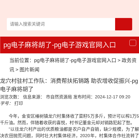
pg电子麻将胡了-pg电子游戏官网入口
导
航
当前位置：
pg电子麻将胡了-pg电子游戏官网入口
>
政务资
讯
>
图片新闻
龙穴村驻村工作队：消费帮扶拓销路 助农增收促振兴-pg
电子麻将胡了
浏览次数：
信息来源： 市自然资源局
发布时间：2024-12-17 09:20
字号：
打印
今年，金安区椿树镇龙穴村集体收了菜籽5万多斤，预计可以榨1万5
千斤油。然而，伴随着收获的喜悦，村书记董金元却对销路犯起了愁。
“以往龙穴村产出的优质粮油都是农户自产自销，缺少规模，为了解
决农田抛荒问题，同时壮大村集体经济，2020年，村集体合作社流转了