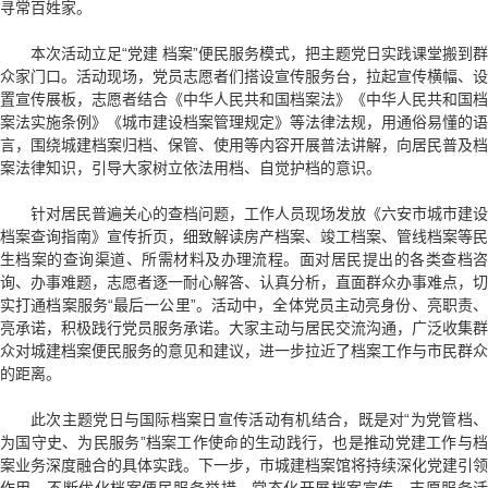
寻常百姓家。
本次活动立足“党建 档案”便民服务模式，把主题党日实践课堂搬到群
众家门口。活动现场，党员志愿者们搭设宣传服务台，拉起宣传横幅、设
置宣传展板，志愿者结合《中华人民共和国档案法》《中华人民共和国档
案法实施条例》《城市建设档案管理规定》等法律法规，用通俗易懂的语
言，围绕城建档案归档、保管、使用等内容开展普法讲解，向居民普及档
案法律知识，引导大家树立依法用档、自觉护档的意识。
针对居民普遍关心的查档问题，工作人员现场发放《六安市城市建设
档案查询指南》宣传折页，细致解读房产档案、竣工档案、管线档案等民
生档案的查询渠道、所需材料及办理流程。面对居民提出的各类查档咨
询、办事难题，志愿者逐一耐心解答、认真分析，直面群众办事难点，切
实打通档案服务“最后一公里”。活动中，全体党员主动亮身份、亮职责、
亮承诺，积极践行党员服务承诺。大家主动与居民交流沟通，广泛收集群
众对城建档案便民服务的意见和建议，进一步拉近了档案工作与市民群众
的距离。
此次主题党日与国际档案日宣传活动有机结合，既是对“为党管档、
为国守史、为民服务”档案工作使命的生动践行，也是推动党建工作与档
案业务深度融合的具体实践。下一步，市城建档案馆将持续深化党建引领