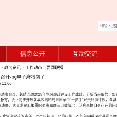
信息公开
互动交流
>
政务资讯
>
工作动态
>
要闻联播
召开-pg电子麻将胡了
 11:00
述廉会议，总结回顾2025年党风廉政建设工作成效，分析当前形势，部署
教育。会上同步开展各县区局和局直属单位“一把手”述责述廉评议，各
责述廉，实事求是汇报履职尽责和廉洁自律情况，认真查摆自身存在的问
扛起管党治党政治责任，以严的基调、严的措施、严的氛围纵深推进党风廉