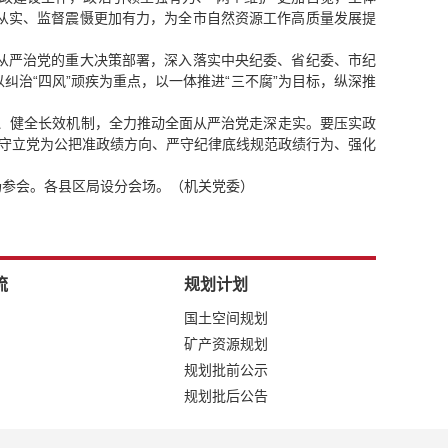
从实、监督震慑更加有力，为全市自然资源工作高质量发展提
从严治党的重大决策部署，深入落实中央纪委、省纪委、市纪
治“四风”顽疾为重点，以一体推进“三不腐”为目标，纵深推
纪、健全长效机制，全力推动全面从严治党走深走实。要压实政
坚守立党为公把准政绩方向、严守纪律底线规范政绩行为、强化
场参会。各县区局设分会场。（机关党委）
流
规划计划
国土空间规划
矿产资源规划
规划批前公示
规划批后公告