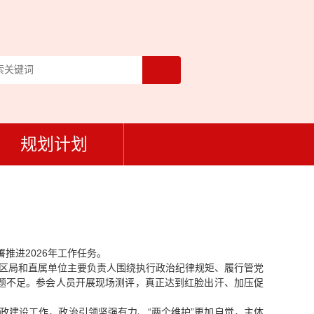
规划计划
推进2026年工作任务。
县区局和直属单位主要负责人围绕执行政治纪律规矩、履行管党
题不足。参会人员开展现场测评，真正达到红脸出汗、加压促
政建设工作，政治引领坚强有力、“两个维护”更加自觉，主体