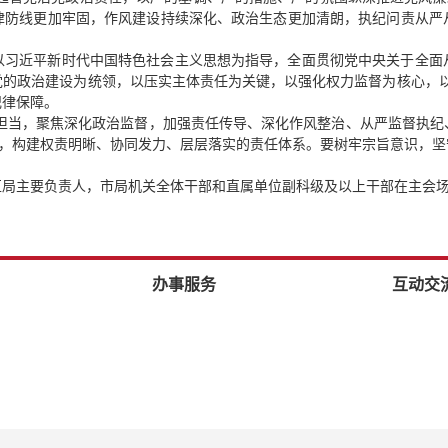
律防线更加牢固，作风建设持续深化、政治生态更加清朗，执纪问责从严
以习近平新时代中国特色社会主义思想为指导，全面贯彻党中央关于全面
的政治建设为统领，以压实主体责任为关键，以强化权力监督为核心，以纠
纪律保障。
职担当，聚焦深化政治监督，加强责任传导、深化作风整治、从严监督执
行，构建权责明晰、协同发力、层层落实的责任体系。要树牢宗旨意识，
。
区局主要负责人，市局机关全体干部和直属单位副科级及以上干部在主会
办事服务
互动交