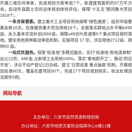
开展三维空间审查，完成规划方案审批7个，新建建筑面积约37万平方
米。启动市县国土空间总体规划体检评估，保障“十五五”期间重大项目
1818个。
一条龙保要素。
建立重大工业项目用地保障“绿色通道”，组织市级
素会商10次，包保服务重大项目用地18个。全面落实耕地占补平衡6490
亩、永久基本农田补划2860亩，保障s48合叶高速等5个重点项目按时落
地。健全用地用林联动审批机制，实施项目 17 宗，涉及用地2712亩、用
林83 亩。
一站式优服务。
探索“标准地”多模式融合，实行“标准地 用地清单制”
出让12宗、496亩,占新增工业用地100%。落实“拿地即开工”，推动“四证
齐发”，涉企不动产登记1日办结。建立“日常巡查 重点抽查”机制，开展规
划巡查60次，覆盖在建项目50个，完成17个项目规划核实，依法处理违
法案件5例。
网站导航
主办单位：六安市自然资源和规划局
办公地址：六安市地质灾害防治指挥中心b楼11楼