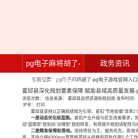
pg电子麻将胡了-
政务资讯
当前位置：
pg电子麻将胡了-pg电子游戏官网入口
pg电子游戏官网入
霍邱县深化规划要素保障 赋能县域高质量发展-
浏览次数：
信息来源： 霍邱县自然资源和规划局
发布时间：20
口
字号：
打印
霍邱县坚持以正确政绩观为引领，紧扣“节地安徽”改革
一是动态优化绘蓝图。
紧扣产业升级与民生改善需求，完
动“蓝图型”规划向“治理型”规划转变，有效提升规划适配性与
二是精准保障助落地。
坚持项目为王、服务优先，高效完
亩，其中六钢4300mm宽厚板项目从组卷到获批仅用5 个