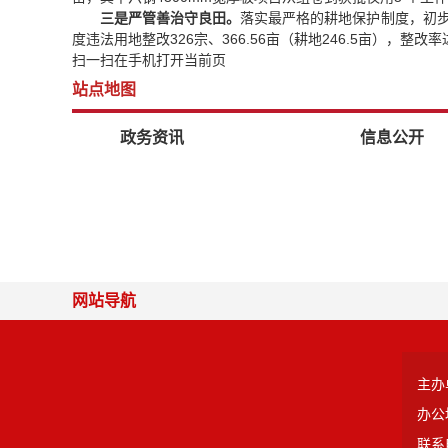
三是严管善治守良田。
落实最严格的耕地保护制度，初步划
度违法用地整改326宗、366.56亩（耕地246.5亩），整
扫一扫在手机打开当前页
站点地图
政务资讯
信息公开
网站导航
主办
办公
联系电