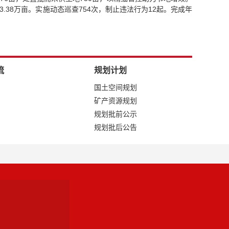
3.38万亩。实施动态巡查754次，制止违法行为12起。完成年
流
规划计划
国土空间规划
矿产资源规划
规划批前公示
规划批后公告