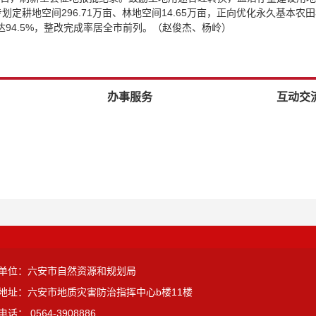
定耕地空间296.71万亩、林地空间14.65万亩，正向优化永久基本农田
改率达94.5%，整改完成率居全市前列。（赵俊杰、杨岭）
办事服务
互动交
单位：六安市自然资源和规划局
地址：六安市地质灾害防治指挥中心b楼11楼
话： 0564-3908886