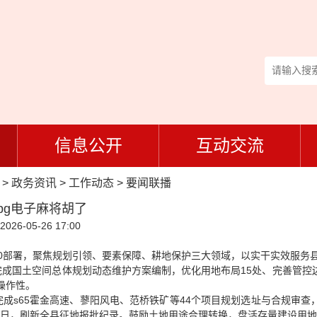
信息公开
互动交流
>
政务资讯
>
工作动态
>
要闻联播
pg电子麻将胡了
26-05-26 17:00
2.0部署，聚焦规划引领、要素保障、耕地保护三大领域，以实干实效服务
成国土空间总体规划动态维护方案编制，优化用地布局15处、完善管控边
操作性。
成s65霍金高速、蓼阳风电、范桥铁矿等44个项目规划选址与合规审查
工作日，刷新全县征地报批纪录。鼓励土地用途合理转换，盘活存量建设用地