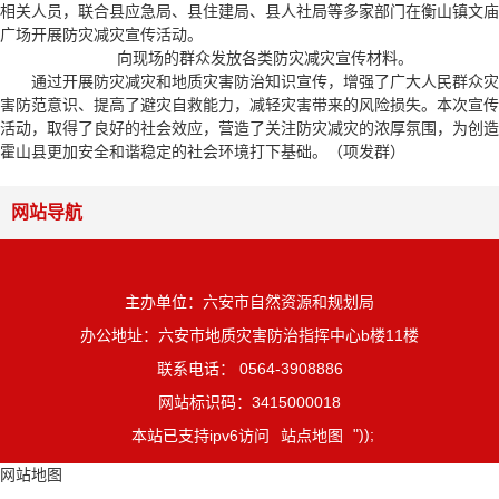
相关人员，联合县应急局、县住建局、县人社局等多家部门在衡山镇文庙
广场开展防灾减灾宣传活动。
向现场的群众发放各类防灾减灾宣传材料。
通过开展防灾减灾和地质灾害防治知识宣传，增强了广大人民群众灾
害防范意识、提高了避灾自救能力，减轻灾害带来的风险损失。本次宣传
活动，取得了良好的社会效应，营造了关注防灾减灾的浓厚氛围，为创造
霍山县更加安全和谐稳定的社会环境打下基础。（项发群）
网站导航
主办单位：六安市自然资源和规划局
办公地址：六安市地质灾害防治指挥中心b楼11楼
联系电话： 0564-3908886
网站标识码：3415000018
"));
本站已支持ipv6访问
站点地图
网站地图