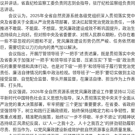
议并讲话，省直纪检监察工委负责同志到会指导，驻厅纪检监察组负责同
志讲话。
会议认为，2025年全省自然资源系统各级党组织深入贯彻落实党中
央及省委关于全面从严治党各项部署，坚决扛起管党治党政治责任，一体
推进不敢腐、不能腐、不想腐，党风廉政建设成效不断巩固提升，政治生
态持续向上向好。但对照中央及省委要求、对照人民群众期盼，仍存在着
一些不容忽视的问题和不足，党风廉政建设形势仍然严峻、任务依然艰
巨，需要切实以刀刃向内的勇气加以解决。
会议指出，开展厅管领导班子“一把手”述责述廉，既是贯彻落实中央
及省委关于加强对“一把手”和领导班子监督、压紧压实“下管一级”政治责
任的重要举措和具体行动，也是对下级“一把手”和领导班子履行管党治党
责任、廉洁自律情况的集中政治检视。领导班子“一把手”要切实做到主动
接受监督、自觉配合监督、带头开展监督，在廉洁自律、担当作为上作表
率、打头阵。
会议强调，2026年全自然资源系统党风廉政建设工作要坚持以习近
平新时代中国特色社会主义思想为指导，深入贯彻落实党中央关于全面从
严治党的重大决策部署，牢牢把握“三个更加”重要要求，在省委、省政府
坚强领导下，树立和践行正确政绩观，始终保持战略定力和斗争韧性，聚
焦重点难题，精准靶向施策，始终以“一步不停歇、半步不退让”的精神状
态持续正风肃纪反腐，以“人一之我十之、人十之我百之”的拼劲韧劲履职
尽责、担当作为，以党风廉政建设新成效护航自然资源事业高质量发展。