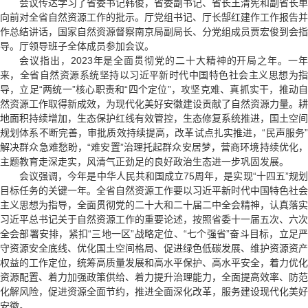
会议传达学习了省委书记韩俊，省委副书记、省长王清宪和副省长单
向前对全省自然资源工作的批示。厅党组书记、厅长郜红建作工作报告并
作总结讲话，国家自然资源督察南京局副局长、分党组成员贾宏俊到会指
导。厅领导班子全体成员参加会议。
会议指出，2023年是全面贯彻党的二十大精神的开局之年。一年
来，全省自然资源系统坚持以习近平新时代中国特色社会主义思想为指
导，立足“两统一”核心职责和“四个定位”，攻坚克难、真抓实干，推动自
然资源工作取得新成效，为现代化美好安徽建设贡献了自然资源力量。耕
地面积持续增加，生态保护红线有效管控，生态修复系统推进，国土空间
规划体系不断完善，审批质效持续提高，改革试点扎实推进，“民声服务”
解决群众急难愁盼，“难安置”治理托起群众安居梦，营商环境持续优化，
主题教育走深走实，风清气正劲足的良好政治生态进一步巩固发展。
会议强调，今年是中华人民共和国成立75周年，是实现“十四五”规划
目标任务的关键一年。全省自然资源工作要以习近平新时代中国特色社会
主义思想为指导，全面贯彻党的二十大和二十届二中全会精神，认真落实
习近平总书记关于自然资源工作的重要论述，按照省委十一届五次、六次
全会部署安排，紧扣“三地一区”战略定位、“七个强省”奋斗目标，立足严
守资源安全底线、优化国土空间格局、促进绿色低碳发展、维护资源资产
权益的工作定位，统筹高质量发展和高水平保护、高水平安全，着力优化
资源配置、着力加强政策供给、着力提升治理能力，全面提高效率、防范
化解风险，促进资源全面节约，推进全面深化改革，服务建设现代化美好
安徽。