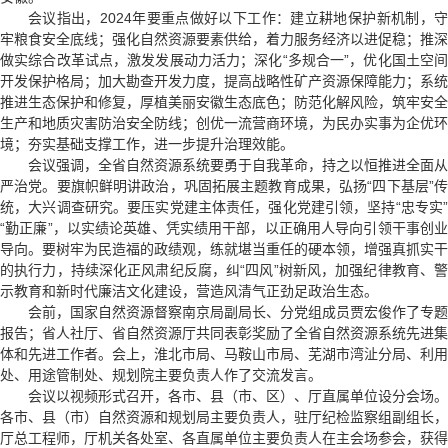
会议指出，2024年要重点做好以下工作：建立耕地保护新机制，守
牢粮食安全底线；强化自然资源要素供给，着力服务经济以进促稳；推深
做实综合改革试点，激发发展动力活力；深化“多规合一”，优化国土空间
开发保护格局；加大勘查开发力度，提高战略性矿产资源保障能力；系统
推进生态保护和修复，厚植美丽安徽生态底色；防范化解风险，筑牢安全
生产和地质灾害防治安全防线；创优一流营商环境，为民办实事为企优环
境；夯实基础支撑工作，进一步提升治理效能。
会议强调，全省自然资源系统要勇于自我革命，持之以恒推进全面从
严治党。要旗帜鲜明讲政治，巩固拓展主题教育成果，弘扬“四下基层”传
统，大兴调查研究。要压实党建主体责任，强化党建引领，坚持“忠专实”
“勤正廉”，以实绩论英雄、凭实绩用干部，以正确用人导向引领干事创业
导向。要树牢为民造福的政绩观，练就堪当重任的硬本领，增强真抓实干
的执行力，持续深化正风肃纪反腐，纠“四风”树新风，加强纪律教育、警
示教育和新时代廉洁文化建设，营造风清气正劲足政治生态。
会前，国家自然资源督察南京局副局长、分党组成员贾宏俊作了专题
报告；省人社厅、省自然资源厅共同表彰奖励了全省自然资源系统先进集
体和先进工作者。会上，淮北市局、马鞍山市局、芜湖市湾沚分局、利用
处、用途管制处、规划院主要负责人作了交流发言。
会议以视频形式召开，各市、县（市、区）、厅直属单位设分会场。
各市、县（市）自然资源和规划局主要负责人，驻厅纪检监察组副组长，
厅总工程师，厅机关各处室、各直属单位主要负责人在主会场参会，获得