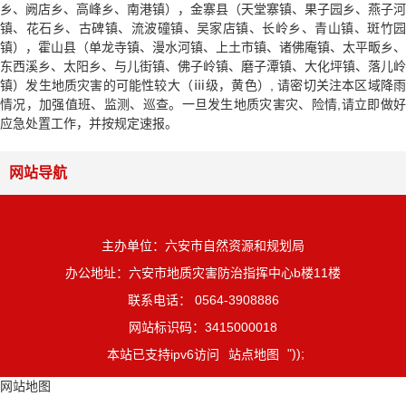
乡、阙店乡、高峰乡、南港镇），金寨县（天堂寨镇、果子园乡、燕子河
镇、花石乡、古碑镇、流波䃥镇、吴家店镇、长岭乡、青山镇、斑竹园
镇），霍山县（单龙寺镇、漫水河镇、上土市镇、诸佛庵镇、太平畈乡、
东西溪乡、太阳乡、与儿街镇、佛子岭镇、磨子潭镇、大化坪镇、落儿岭
镇）发生地质灾害的可能性较大（ⅲ级，黄色）, 请密切关注本区域降雨
情况，加强值班、监测、巡查。一旦发生地质灾害灾、险情,请立即做好
应急处置工作，并按规定速报。
网站导航
主办单位：六安市自然资源和规划局
办公地址：六安市地质灾害防治指挥中心b楼11楼
联系电话： 0564-3908886
网站标识码：3415000018
"));
本站已支持ipv6访问
站点地图
网站地图