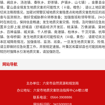
镇、阙店乡、汤池镇、春秋乡、舒茶镇、庐镇乡、山七镇），金寨县全
境，霍山县全境发生地质灾害的可能性大（ⅱ级，橙色）, 请以上地区密
切关注降雨情况，加密对预警区域地质灾害隐患点和地质灾害危险区的巡
查与监测频次，做好受威胁群众转移准备；加强值班和领导带班，24小
时在岗在位，保持信息畅通；发生地质灾害灾情、险情，及时做好应急处
置并立即上报;舒城县（舒城县经济开发区、桃溪镇、万佛湖镇、棠树
乡、百神庙镇、城关镇、千人桥镇、南港镇、柏林乡、干汊河镇、杭埠
镇、张母桥镇）发生地质灾害的可能性较大（ⅲ级，黄色）, 请密切关注
本区域降雨情况，加强值班、监测、巡查。一旦发生地质灾害灾、险情,
请立即做好应急处置工作，并按规定速报。叶集区和霍邱县也可能因局地
短历时强降水引发地质灾害，请加强防范。
网站导航
主办单位：六安市自然资源和规划局
办公地址：六安市地质灾害防治指挥中心b楼11楼
联系电话： 0564-3908886
网站标识码：3415000018