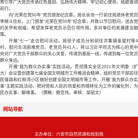
育引导广大党员传承红色基因、弘扬伟大精神、牢记初心使命、砥砺奋进
前行。
向“光荣在党50年”党员颁发纪念章。局长余浩一行前往局退休老党员
李继斗住处，上门颁发“光荣在党50年”纪念章，并致以节日慰问，送去党
的关怀和祝福，希望发挥老党员示范引领作用，多对单位的发展建言献
策。
开展“七一”走访慰问活动。局班子成员分别前往洪集镇金星村等4
村，慰问生活困难党员、老党员共41人，将以习近平同志为核心的党中
央对广大党员干部群众的关心关爱，传递到基层一线，传递到每一位党员
群众身边。
开展“我为群众办实事”实践活动。贯彻落实全区2021年文明委（扩
大）会议暨创建第七届全国文明城市工作推进会精神，组织党员干部前往
民强路和红柳湾小区做好创建全国文明城市等工作，开展“我为群众办实
事”主题实践活动，把对党和人民的热爱和热情转化为工作的催化剂，为
民办实事、解难事。（撰稿：鲍克伟，审核：邹丽文）
网站导航
主办单位：六安市自然资源和规划局