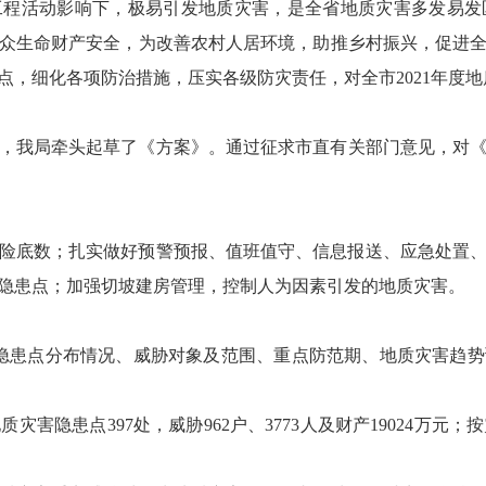
工程活动影响下，极易引发地质灾害，是全省地质灾害多发易发
众生命财产安全，为改善农村人居环境，助推乡村振兴，促进全市
点，细化各项防治措施，压实各级防灾责任，对全市2021年度
，我局牵头起草了《方案》。通过征求市直有关部门意见，对《方
险底数；扎实做好预警预报、值班值守、信息报送、应急处置
隐患点；加强切坡建房管理，控制人为因素引发的地质灾害。
隐患点分布情况、威胁对象及范围、重点防范期、地质灾害趋
害隐患点397处，威胁962户、3773人及财产19024万