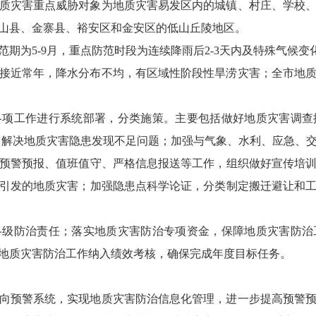
质灾害重点威胁对象为地质灾害易发区内的城镇、村庄、学校
山县、金寨县、裕安区和金安区的低山丘陵地区。
期为5-9月，重点防范时段为连续降雨后2-3天内及特殊气候变
接近常年，降水分布不均，有区域性阶段性旱涝灾害；全市地
各项工作进行系统部署，分类施策。主要包括做好地质灾害调查
级，解决地质灾害隐患发现不足问题；加强与气象、水利、应急、
预警预报、值班值守、严格信息报送等工作，组织做好宣传培
引发的地质灾害；加强隐患点科学论证，分类制定搬迁避让和
各级防治责任；落实地质灾害防治专项资金，保障地质灾害防治
地质灾害防治工作纳入绩效考核，确保完成年度目标任务。
向预警系统，实现地质灾害防治信息化管理，进一步提高预警