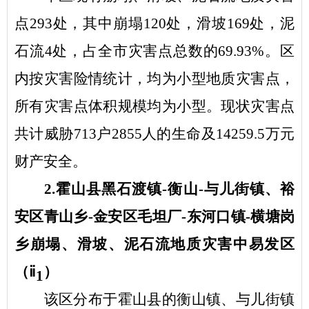
点
293处，其中崩塌120处，滑坡169处，泥
石流4处，占全市灾害点总数的69.93%。区
内按灾害险情统计，均为小型地质灾害点，
所有灾害点体积规模均为小型。现状灾害点
共计威胁713户2855人的生命及14259.5万元
财产安全。
2.霍山县黑石渡镇-衡山-与儿街镇、裕
安区青山乡-金安区毛坦厂-东河口镇-横塘岗
乡崩塌、滑坡、泥石流地质灾害中易发区
（ⅱ
）
1
该区分布于霍山县的衡山镇、与儿街镇