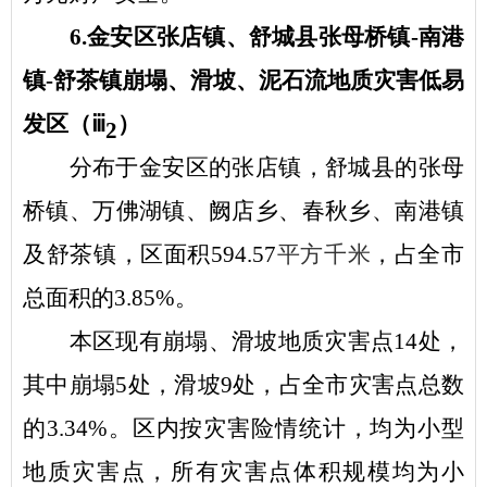
6.金安区张店镇、舒城县张母桥镇-南港
镇-舒茶镇崩塌、滑坡、泥石流地质灾害低易
发区（ⅲ
）
2
分布于金安区的张店镇，舒城县的张母
桥镇、万佛湖镇、阙店乡、春秋乡、南港镇
及舒茶镇，区面积
594.57
平方千米
，占全市
总面积的
3.85%。
本区现有崩塌、滑坡地质灾害点
14处，
其中崩塌5处，滑坡9处，占全市灾害点总数
的3.34%。区内按灾害险情统计，均为小型
地质灾害点，所有灾害点体积规模均为小