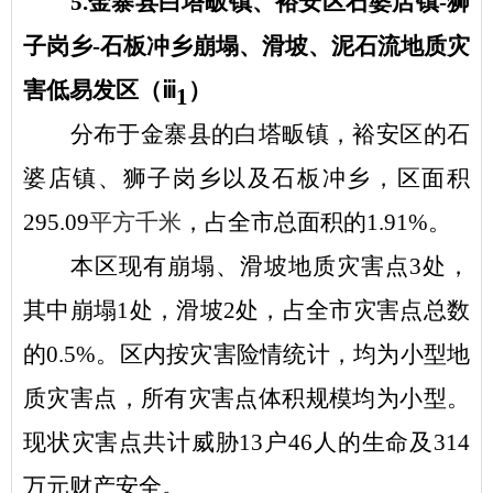
5.金寨县白塔畈镇、裕安区石婆店镇-狮
子岗乡-石板冲乡崩塌、滑坡、泥石流地质灾
害低易发区（ⅲ
）
1
分布于金寨县的白塔畈镇，裕安区的石
婆店镇、狮子岗乡以及石板冲乡，区面积
295.09
平方千米
，占全市总面积的
1.91%。
本区现有崩塌、滑坡地质灾害点
3处，
其中崩塌1处，滑坡2处，占全市灾害点总数
的0.5%。区内按灾害险情统计，均为小型地
质灾害点，所有灾害点体积规模均为小型。
现状灾害点共计威胁13户46人的生命及314
万元财产安全。