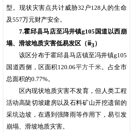
型。现状灾害点共计威胁32户128人的生命
及557万元财产安全。
7.霍邱县马店至冯井镇g105国道以西崩
塌、滑坡地质灾害低易发区（ⅲ
）
3
该区分布于霍邱县马店镇至冯井镇
g105
国道西侧，区面积120.06
平方千米
。占全市
总面积的
0.77%。
区内现状地质灾害不发育，但人类工程
活动高陡切坡建房以及石料矿山开挖遗留的
采坑边坡，在遇到强降雨等作用下，易引发
崩塌、滑坡地质灾害。