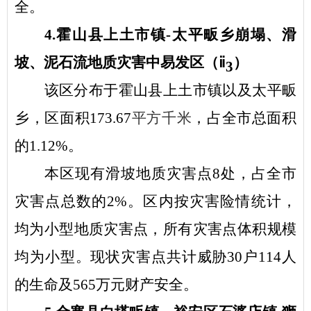
全。
4.霍山县上土市镇-太平畈乡崩塌、滑
坡、泥石流地质灾害中易发区（ⅱ
）
3
该区分布于霍山县上土市镇以及太平畈
乡，区面积
173.67
平方千米
，占全市总面积
的
1.12%。
本区现有滑坡地质灾害点
8处，占全市
灾害点总数的2%。区内按灾害险情统计，
均为小型地质灾害点，所有灾害点体积规模
均为小型。现状灾害点共计威胁30户114人
的生命及565万元财产安全。