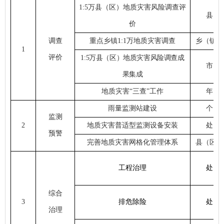
1:5万县（区）地质灾害风险调查评
县
价
调查
重点乡镇
1:1万地质灾害调查
乡（镇）
1
评价
1:5万县（区）地质灾害风险调查成
市
果集成
地质灾害
“三查”工作
年
雨量监测站建设
个
监测
2
地质灾害普适型监测设备安装
处
预警
完善地质灾害网格化管理体系
县（区）
工程治理
处
综合
3
排危除险
处
治理