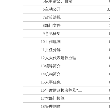
5
依申请公开目录
6
主动公开
3
7
政策法规
8
部门文件
9
意见征集
10
工作规划
11
责任分解
12
人大代表建议办理
13
领导简介
14
机构简介
15
人事任免
16
年度财政预决算及“三
17
本部门预算
18
管理制度