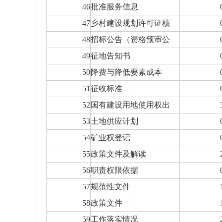
46
批准服务信息
47
乡村建设规划许可证核
48
招标公告（资格预审公
49
征地告知书
50
降费与降低要素成本
51
征收标准
52
国有建设用地使用权出
53
土地供应计划
54
矿业权登记
55
政策文件及解读
56
职责权限依据
57
规范性文件
58
政策文件
59
工作落实情况