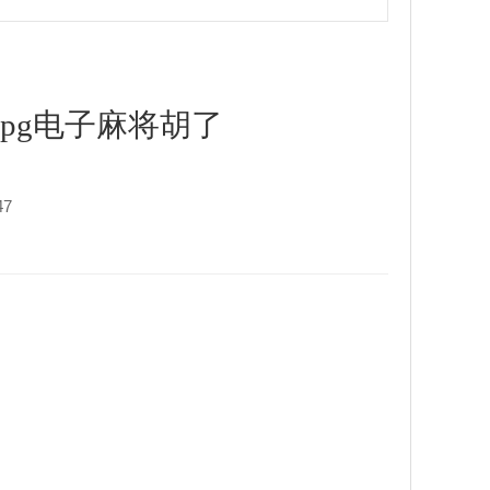
-pg电子麻将胡了
47