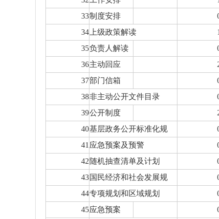
33
制度安排
34
上级政策解读
35
负责人解读
36
主动回应
37
部门信箱
38
非主动公开文件目录
39
公开制度
40
基层政务公开标准化规
41
应急预案及预警
42
随机抽查清单及计划
43
国民经济和社会发展规
44
专项规划和区域规划
45
应急预案