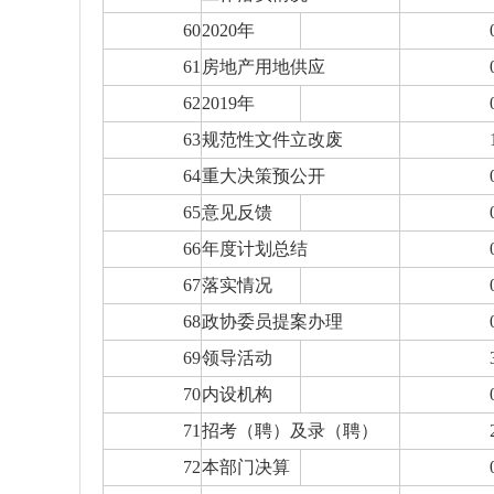
60
2020年
61
房地产用地供应
62
2019年
63
规范性文件立改废
64
重大决策预公开
65
意见反馈
66
年度计划总结
67
落实情况
68
政协委员提案办理
69
领导活动
70
内设机构
71
招考（聘）及录（聘）
72
本部门决算