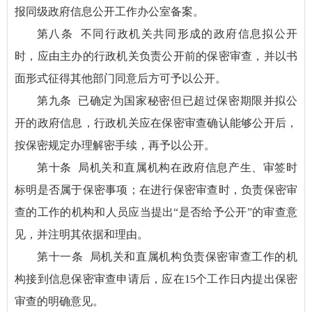
报同级政府信息公开工作办公室备案。
第八条 不同行政机关共同形成的政府信息拟公开
时，应由主办的行政机关负责公开前的保密审查，并以书
面形式征得其他部门同意后方可予以公开。
第九条 已确定为国家秘密但已超过保密期限并拟公
开的政府信息，行政机关应在保密审查确认能够公开后，
按保密规定办理解密手续，再予以公开。
第十条 局机关和直属机构在政府信息产生、审签时
标明是否属于保密事项；在进行保密审查时，负责保密审
查的工作的机构和人员应当提出“是否给予公开”的审查意
见，并注明其依据和理由。
第十一条 局机关和直属机构负责保密审查工作的机
构接到信息保密审查申请后，应在15个工作日内提出保密
审查的明确意见。