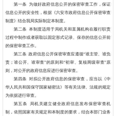
第一条 为做好政府信息公开的保密审查工作，保证
信息公开的安全性，根据《六安市政府信息公开保密审查
制度》结合我局实际制定本制度。
第二条 本制度适用于局机关和直属机构在履行职责
过程中制作或者获取以固定形式记录、保存的信息公开前
的保密审查工作。
第三条 政府信息公开保密审查应遵循“谁主管、谁负
责；谁公开、谁审查"的原则和“初审、复核两级审查”原
则，对公开的政府信息应进行保密审查。
第四条 对拟公开政府信息的保密审查，应当以《中
华人民共和国保守国家秘密法》等有关法律、法规的规定
为依据进行审查。
第五条 局机关建立健全政府信息发布保密审查机
制，依照国家有关规定和本制度的要求，结合本部门业务