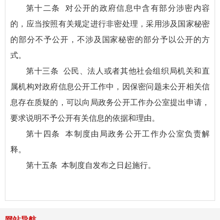
第十二条 对公开的政府信息中含有部分涉密内容
的，应当按照有关规定进行非密处理，采用涉及国家秘密
的部分不予公开，不涉及国家秘密的部分予以公开的方
式。
第十三条 公民、法人或者其他社会组织局机关和直
属机构对政府信息公开工作中，因保密问题未公开相关信
息存在质疑的，可以向局政务公开工作办公室提出申请，
要求说明不予公开有关信息的依据和理由。
第十四条 本制度由局政务公开工作办公室负责解
释。
第十五条 本制度自发布之日起施行。
网站导航