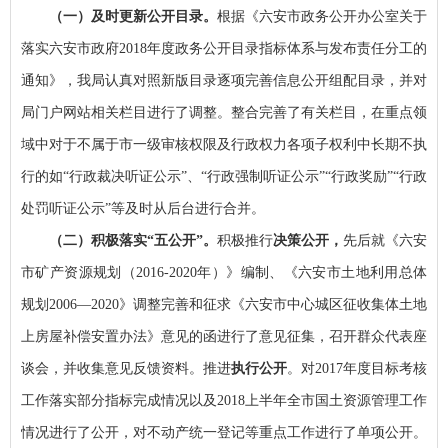
（一）及时更新公开目录。
根据《六安市政务公开办公室关于
落实六安市政府2018年度政务公开目录指标体系与发布责任分工的
通知》，我局认真对照新版目录逐项完善信息公开组配目录，并对
局门户网站相关栏目进行了调整。整合完善了有关栏目，在重点领
域中对于不属于市一级审核权限及行政权力各项子权利中长期不执
行的如“行政裁决听证公示”、“行政强制听证公示”“行政奖励”“行政
处罚听证公示”等及时从后台进行合并。
（二）积极落实“五公开”。
积极推行
决策公开，
先后就《六安
市矿产资源规划（2016-2020年）》编制、《六安市土地利用总体
规划2006—2020》调整完善和征求《六安市中心城区征收集体土地
上房屋补偿安置办法》意见的函进行了意见征集，召开群众代表座
谈会，并收集意见反馈资料。推进
执行公开
。对2017年度目标考核
工作落实部分指标完成情况以及2018上半年全市国土资源管理工作
情况进行了公开，对不动产统一登记等重点工作进行了单项公开。