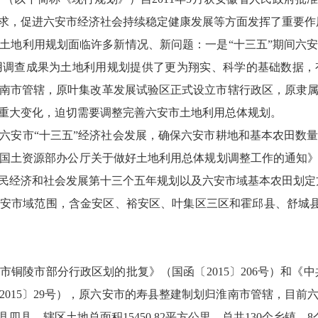
求，促进六安市经济社会持续稳定健康发展等方面发挥了重要作
土地利用规划面临许多新情况、新问题：一是“十三五”期间六
用调查成果为土地利用规划提供了更为翔实、科学的基础数据，
划归淮南市管辖，原叶集改革发展试验区正式设立市辖行政区，原隶
重大变化，迫切需要调整完善六安市土地利用总体规划。
六安市“十三五”经济社会发展，确保六安市耕地和基本农田数
土资源部办公厅关于做好土地利用总体规划调整工作的通知》（国
民经济和社会发展第十三个五年规划以及六安市域基本农田划定
市域范围，含金安区、裕安区、叶集区三区和霍邱县、舒城县、金
铜陵市部分行政区划的批复》（国函〔2015〕206号）和《
2015〕29号），原六安市的寿县整建制划归淮南市管辖，目前
县，辖区土地总面积15450.82平方公里，总共130个乡镇，