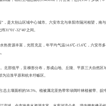
西”，是大别山区域中心城市。六安市北与阜阳市隔河相望，南
1°01′-32°40′之间。
资源丰富，光照充足，年平均气温14.6℃-15.6℃，六安市多年
风。
。北部低平，呈梯形分布，形成山地、丘陵、平原三大自然区域
北部为沿淮平原和杭丰圩畈区。
占总土壤面积的58.5%。植被属北亚热带常绿阔叶林植被带、皖
江流域，全市地表水资源丰富，水库河流众多，境内拥有佛子