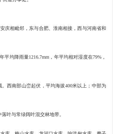
与安庆相毗邻，东与合肥、淮南相接，西与河南省和
平均降雨量1216.7mm，年平均相对湿度在79%，
。西南部山峦起伏，平均海拔400米以上；中部为
中落叶与常绿阔叶混交林地带。
岭水库、梅山水库、龙河口水库、响洪甸水库、磨子