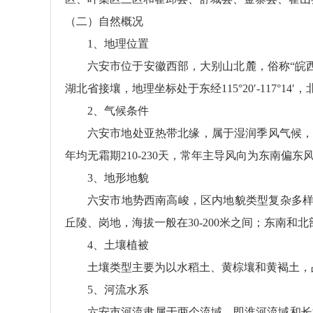
（二）自然概况
1、地理位置
六安市位于安徽西部，大别山北麓，俗称“皖
湖北省接壤，地理坐标处于东经115°20′-117°14′，北纬3
2、气候条件
六安市地处亚热带北缘，属于湿润季风气候，水热
年均无霜期210-230天，常年主导风向为东南偏东
3、地形地貌
六安市地势西南高峻，区内地貌类型复杂多样
丘陵、岗地，海拔一般在30-200米之间；东南和
4、土壤植被
土壤类型主要为以水稻土、黄棕壤和黄褐土，
5、河流水系
六安市河流隶属于两个流域，即淮河流域和长