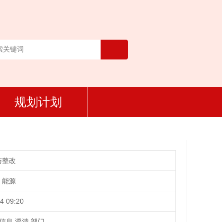
规划计划
与整改
、能源
4 09:20
,信息,澄清,部门