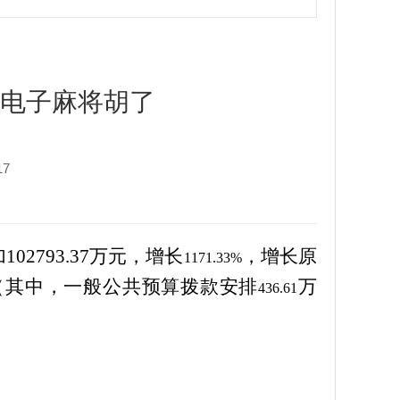
g电子麻将胡了
17
02793.37
万元，增长
，增长原
1171.33%
（其中，一般公共预算拨款安排
万
436.61