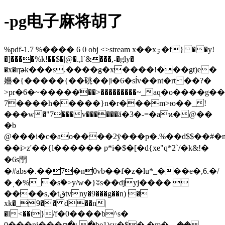
-pg电子麻将胡了
%pdf-1.7 %���� 6 0 obj <>stream x��xۊ�f}��y!
�]����%k!��$�|@�.,l`&���,˖�gly�
�x�rթk���s.����g�x����!���gt)e�
㜼�{�����{��䂪��|i�6�sĺv��nt�rt ��?�
>pr�6�~�����҄��>���������~_aq�o����g�
7����h�����}n�r���m>ю��_!
���w�"7���v������ӑ�3�-=�aϰ�@��
�b
@���i�c�ao����2ӱ���p�.%��d$$��#�nȸyj�
��i>z'��{l�� ���� p*i�$�[�d{xe"q*2`/�k&!�
�6s閅
�#abs�.��7�n0vb��f�z�lu*_���e�,6.�/
�͵�%_�sۧ�>y/w�}ʬs��djyj����|
����s,�tقtvny�9���g��n) �
xk�_9�� d��n|
�l<��t}/f�0����b^s�
0���ni���զ�:.�be1)sv�$� �m�؁��