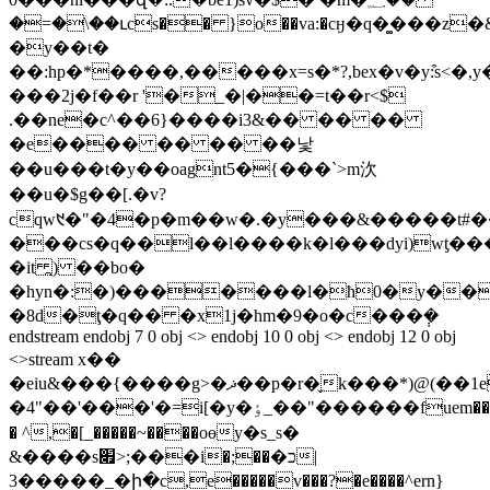
�=�\��ւcs�� }o��va:�cӈ�q�͚���z�
�y��t�
��:hр�*����,�����x=s�*?,bex�v�y:͒s<�,y�
���2j�f��r '�_�|��=t��r<$
.��ne�c^��6}����i3&�� �� ��
�e���� �� �� ��낯
��u���t�y��oagnt5�{���`>m㳄
��u�$g��[.�v?
cqw᱑�"�4�p�m��w�.�y���&�����t#��
���cs�q��l��l����k�l���dyi)wƫ
�it ̯) ��bo�
�hyn�:�)�������l�ħ0�y��d�y
�8d�ţ�q�� �x1j�hm�9�o�c���݄�
endstream endobj 7 0 obj <> endobj 10 0 obj <> endobj 12 0 obj
<>stream x��
�eiu&���{����g>�ޛ��p�r�̬k���*)@(��1eh)�������24�-8���ʠ>d��|
�4"��'���'�=i[�y�ٶ_��"������fuem��[���aŋk�x�"�>�
� ^,�[_�����~����oөy�s_s�
&�
���s׏>;���i�;��כ�|
�3����_�ի�c,e�����v���?�e����^ern}