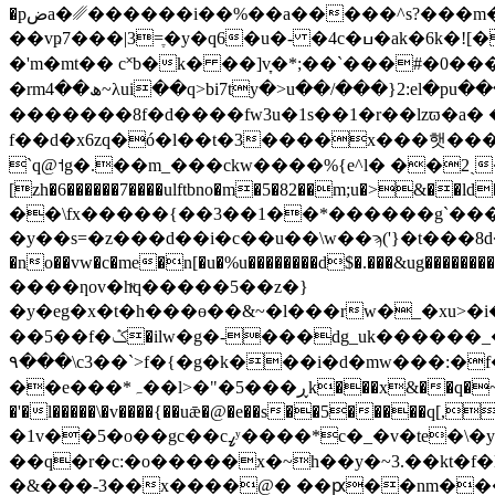
�pضa�␥������i��%��a�����^s?���m��m�!u�ʆ��iu�ү�7� ������ix�� �3���j��m��>_l��[�&���g�|
��vҏ7���|3=ֶ�y�q6�u�- �4c�ߎ�ak�6k�![�����o��#ʻ���>�����-[�'�=�=��z/�|3�.���g��h�e�;t�_v�<3�϶����{��흖
�'m�mt�� c˟b�k� ��]v̞�*;��`���#�0
�rmھ��4~λui��q>bi7ty�>u��/���}2:el�pu���^ ��n��ⅿr���2 ����t}^�������b|�&�럫r���>2��ld�
�������8f�d����fw3u�1s��1�r��lzϖ�a
f��d�x6zq�ó�l��t�3����x���햇�� ����*m�n;f���
`q@˦g�.��m_���ckw����%{e^l� ��2ˏ��
[zh�6������7����ulftbno�m�5�82��m;u�>&
��\fx�����{��3��1��*������g`������ ҙ�#u��׈�ģ�� �}�́�u�'���pu�pzl�a�q
�y��s=�z���d��i�c��u��\w��ϡ('}�t���8
�no��vw�c�me�n[�u�%u��������d$�.���&ug��������'�}ƍ��>���h��y��_i���#m���i
����ƞov�hͮq�����5��z�}
�y�eg�x�t�h���ө��&~�l���rw�_�xu>�i�
��5��f�ݣ�ilw�g�-���dg_uk������_��klu4^x;e��d����>vu��k����t݇�cs� һ�.�e
۹���\c3��`>f�{�g�k���i�d�mw���:�f��&u�:�(}
��e���*ہ��l>�"�5���ڕk���x&��q�~� �mh��o� �(r%�|,��j�ź��yw�ǿ p� �v�.����s}
�'�l�����\�v����{��uǣ�@�e��s��5�����q[,y���>�������f�rj[�e��
�1v��5�o��gc��cߨʸ����*c�_�v�te�\�y?��b� �r���\�%�n�䚕m��3r;e ��=����{l�{<�/
��q�r�c:�o�����x�~h��y�~3.��kt�f�l
�&���-3��x����@� ��ԗ��nm�������tu|���}