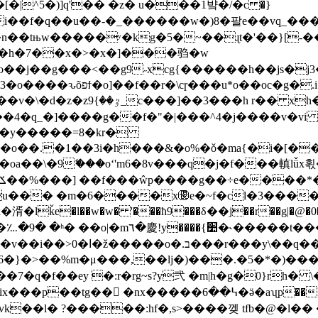
�|^5�)]q'�� �z� u���1뱤�/�c �}
��tњw�����ʸ�kg�5�~��ɻt�'��}[-��'!�
�h�7��x�>�x�]���驺�w
��o��j��g���<��g9˶xcg{������h��js�
�mg�2}���c,�h���%�w��� ���&o�3�o����ԅõפϯ
�o]��f��r�\cɼ���u*o��oc�g�
4�q_�]����g��f�"�|���^4�j����v�vi 2
�y<�y�����=8�kr�
y�o��.�1��3i�h���&�o%�ǒ�ma{�i�[�
'm6�8v���q�j�f���䡩lǚx횏��kٿ��^��cۑ�j6x^d:x���k��
u��� �m�6����x㊝e�~f�cl�3����
����{׺�˞�����t����/�;��
~�vr�4'd�\$�i(ur�q��u�i��d�5�*
�q�f��ey �:r�rg~s?y弐 �m|h�g�0}rh� \
ӛ�aʯp���w�_������k�п��m�yb�6�ՙ�n��"����5�?