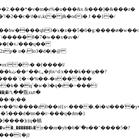
2��c�\f�a\,kr̥� j&�odi� f ��}�/
j3��hw����qh3�x�x��5�6�g:����ͷ�w��r
.i \�����8�7�w��x�av�/
zp� u�.ӏo3�d�|�@
�o
x\�ϟ� �[����l/
\g��?
�k� �q`�w�3�q�r�>���/
�]����]c(q�䡩