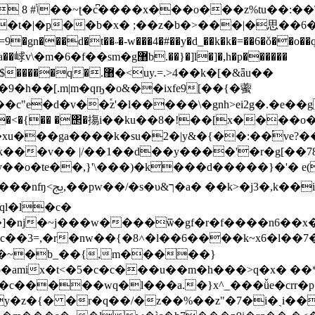
��:��\�g{
�t�|�p��b�x� ;��z�b�>���|�思��6�
����c�d=��i�sv$�ɱ�i���ew�y$�j�u�!�t�����r-�n⽤ͤ�y�ƈ�a��㟈v\�m�6�f��sm�g޸b.��}�]l�]
�,h�p������
9�h��[.m|m�qҧ�o&��ixfe9[��{�藌
c"e�d�v��֕z'�l�����\�gnh>ei2g�.�e��
��<�{�� �΢�摥 i��ku��8�!��[x����o
xu���ga����k�su�2�|y&�{��:��ۘve?�
&d�����4q�ǥi.�z�
�]�nj�~j���w����ѿ�gf�r�f����n6��x
�c��3=,�r�nw��{�8˄�l��6����k~x6�l��7
�}�~�b_��{,m�����}
����wq�l���a.�}x^_���ǚe�crr�p�c
y�z�{� �r�q��/�z��%��z"�7�i�ˎi��