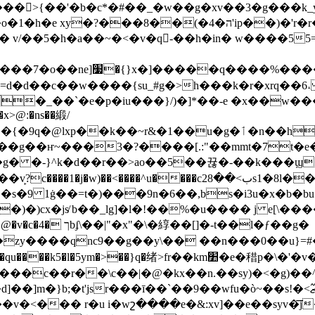
��>{��'�b�c*�#��_�w��g�xv��3�g���k_y
�?���8��(�4�ה'ip��)�'r�r���!
����|6�5�(��c�(�eb�,�}
=ԁ�d��c��w����{su_#g�>h���k�r�xrq��6
��`�e�p�iu���}/)�]*��-e �x��w���l��ꂤ!
��x>@:�ns��緞/
��l"ҷ��ʸ�5����3
��g��ҥ~���3�?����[.:"��mmt�7t�e��
��^u����cب>��28s1�8l��ɂ2x�n��܅��~���=p�
�s�9 1ġ��=t�)���9n�6��,bs�i3u�x�b
lg]�l�!��%�u���� j e[\����t�bj�ߩ�k׳���3e$@�!�;�
[]�-t��l�ƒ��g�
��zy����qnc9��g��y\�� ��n���0��u}=#
r��km׺�e�稓p�\�'�v�>|=)�l���d�.��;�._*q�u3ƒ׭�^gk�|
��c��r��\c��|�@�kx��n.��sy)�<�g)��^
;�t'jsr���ī��`��9��wfu�ò~��s!�<ޒ߬'[�_ӳ���w�}
�v�<��� r�u i�wշ����e�&:xv]��e��syv�͞j