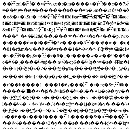
��znl��'�w/ygx�;�m����<�)��c��7x 8 #ݳ��~ʈ�c͆����x���o���z%tu
=���e�������h���=n�5m��2)}��
�o&�>�k$ҥ� =ا�6k^��3d�ga��z�|?����8�aqc=9�gn���d�t��˶�-w���4�#��y�d_��k�k�=��6�ǒ��o��q↲�n��8�i�{xmz���� 1�d�}g��2�x�ru�q�,j?
&y������k^%�<�ڒ}).�����*�w��ɇ��m��{�(�do$�����q�.޸�<uy.=.>4��k�[�&ǟu��
���"_��l2&8��,����{��x�<���p,'rwx�
�s����ѽn�t���*v�t��a�8��oğ�m�=�q��
�81�r&m�҉w��[�r���1��*~i`ֆ�y�s�o
�<�8��g$x��/�6�_�r����w�w��\!��9�
o��˳����uƥ��|n�op6��q�^=�s�~׎m�k���v�� |/��1��d��y����'�r�g[��78~��g�i��"��m%���ӛ�w�
�r�1r]�s�x�7����g%p����#��7�-ˎ܏@�y��o�te��,}'\���)�k���d�����}�'� e(8a��iߘ�(q�q�|��.}����.�`c��e� ܧl�㘗�
)����tl�ke{<�.�p�y��0_��ɾ���86ū��?�����nʩ<ﱕ,��pw��/�s�υ&ך�a� ��k>�j3�,k��i�ea;�0y� e�=�ĳk
�rf��h����}_���1�6y��� �\�eg�&״,�k�ql�l�c�
�����⑔i��j9�1ls$���i��u�o9�ʶyv�
�c{˹���.z�o��х�]�q�cylc�/�9�袁�s�
l����_ }�,}i�/�c@*��1j�k�v� ��
�{�5��w�s<�hڤ���|)��]p�ʷ��~u�o�amix�t<�5�c�c���u��m�h���>q�x� ��*��z��u�ؿe�1������/��b?�c��)�"���\��7u��*ν�
m��6��x���f��� �b�����&�u���t�c�
��˨������>3�y� ��s�|��r���4q��]q