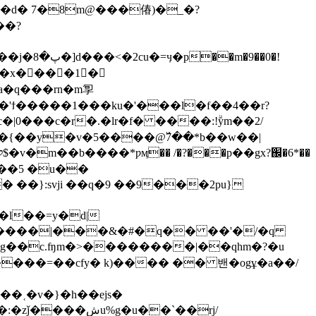
�d� 7�8m@���偆)�_�?
��?
9��0�!
�a�q���rn�m㝁
�'ϯ�����1���ku�'���l�f��4��r?
|0���c�r�.�lr�f� ����:!ۗym��2/
�{��y�v�5����@߰7��*b��w��|
>��5 �u��
 ��}:svji ��q�9 ��9���2pu}
l��=y�d|
/d�����|���&�#�q�� ��'�/�q
���=��cfy� k)���� �� 밴�ogұ�a��/
�˱�v�}�h��ejs�
g�u��`��rj/