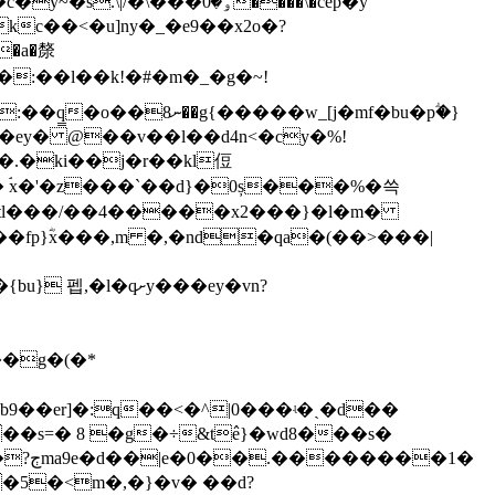
��ۅ�0����\�cep�y
�ey� @��v��l��d4n<�cy�%!
��er]�:q��<�^|0���ʵ�ˏ�d��
s=� 8 �g�÷&t߮e}�wd8���s�
�1�
�5�<m�,�}�v� ��d?