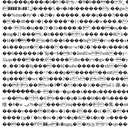
��p���g���r�ٗu��4y.>�9�b����9/˽ �[
i����'�n��7ل�t���5,�v�4�l������y.��gwi��f�q��u��-�_������w�)8�팔e��vq_����2.���*�v�m�e%�u���&x &���]�&���z�
��%/mu�#y'� c�2f�y �����_��\�q���?|���n
���4ft��'r�{��'���܋�}{���a�
w���,�
'��<3ϥn�tq��2]ʶ�}ls����;�]";����ҧ
�lڐ���9�4m�fh��6����bq0�r>o���ʌ��v�\�d�z�zٷ��}9_c���]��3���h r�� xh��[�v./���q��
�k���peԟ��4����m~wf�2�?���y���d��
��6�����4�`$p�=$�h?�ǟm4ǐ1wǃxnh�
ܠ3qu������z����dbe��j=r�gw��~�
�_��3��fq�����k[�u4w������xh���oa��\�9ޭ���oʻ
�6���:�� ��^?�z��p���
����m8;��ݎ��%���] ��f���ŵp����g��÷e����*����`{�<�%��-�o�����
�g����wx'�t���2�a? v�)o1!����
�t�x��9wi�؟�3��i��}(��qs4֝.{-㝲,�x�湑�lǩe�l��w�w� '���ħ9���δ��j��r��g|�@�0��j�i٦,��㽅xտ�
�������q�~�9�>�gο��x���a�������؊�9� �ʰ� ��o|�m٦�慶!y
o~��w� .�63e��ё�q�3o��bl�k�%�����v��i��>0�ا�ž�����o�.ב���r���y\��q��r��%\����z0��ol{s<����,�i�xi���'�y��t�
橔 �#�w ݕc%�qɪ ���srnq���b�l\�㲵.��m6�}�>��%m�μ���,��lj�)���.�5�*�)����5���d�tm��i>���q�dm�}
��t��v����f6�w�}�r�4��.�e{�.����7
����{|g�!`�hc�iw�.j�%�q�&�k�|e� :o����ix���p��tg�� �nx�����߆��6�
������߂f��ݦs�v�tugҧ��#jcjy3б"ґ�ojo��vk��l� ?�����:hf�,s>����껮 tfb�@�l�� ���{�j}