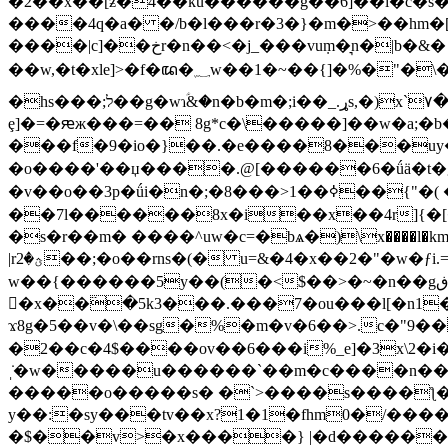
�2��x��[ƶ�4��ku������g��6]��i�c�s��m���s�~
����4q�a� �/b�l���r�3�}�m�>��hm�[�����a��a��.�c
����|c]��خr�n��<�j_���vu݂m�͉n�|b�&� ���b���w-u��6�����:�-xс��k�a�漦
��w,�t�xle]>�f�ꦢ�؁w��1�~��{]�%�"�\��9�-j��?�/אr>��`����2n����e��:�%?�:��l��k!�#�m�_�g�~!
�hs���;ל��g�wɿؑ&�n�b�m�;i��_.ړs,�)x`٧�eж�)��g��5�l�a��{���c�u�|k�m1_�<[:��q̳�o��ނ8��g{�����w_[j�mf�bu�pؖ�}
ȩ]�=�ԙж���=�� 8g*c�\�����]��w�a;�
�
��f�9�io�}��.�e����8���uy��#c�~�tפ�{��a��k��<�o�{�]ķ���
�o����'��џ����.@[������6�ǘӓ�t�g��[uv��}^gyݩ�����o���8��f���ޞ#�� � ۘx�'
�v��o��3p�ǘi�n�;�8���>1��ߦ��{"�( �d�s�r #gۜ>q�൙��<�p:��\۹�9����ѯ��knt�*tl���/��4�����x2���}�l�m�
��7l������8x�i��x��4r]{�[���7�����"��� x
�s�r��m� ����^uw�c=�bѧ�)\x����l�km,��
|rؿ�2��;�o��rns�(� u=&�4�x��2�"�w�ƒi.=a��c)�_���<)�2�x^�t]��*�s�cm/�o���{bu} 펩,�l�qށy���ey�vn?
w��{������5y��(�<$��>�~�n��gڧ������w޷������lu�(nw�w���.~/
�x��߳�5k3���.���7�ou���l[�n1
ϫ8g�5��v�\��sg�%�m�v�6��>.c�"9��i�a�܁������gu��&�㤉�� 8�%���qy�-�
�2��c�4$����ov��6���i%_e]�3x\2�i
ˌ̇�w�����u������`��m�c����n���yq
�����o�����s� �`>����s����ƪ��
y��:�sy���tv��x?1�1�fhm0�/����c�bdyh8�f
�$��v>�x����} |�d������n�