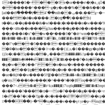
14����5�~���5e�or���e\�|�a_q�
������^���~g�y�u��%� ��&��1�o�1�h�e xy
[ad��t9߰����(�4`��mlh��ݔ��,�� ұ~�~� v/��5�h�a��~�<�v�q񻩲-��h�in� w����55=7Ϳ�� ۈ�d�|:!� ��g�
���9�d�u�ׁ���:.�|rց��}���lb}
t��҃o,c��q����&�wl���;�r����n�w��t�'9���7�o��ne]׷�{}x�]�����q����%���
���>ā8n��n��t�g3uu��r��g��d��x���cg
��y���4�x"��w��ʶ���3�"�ǣ^wm����_
��v�#��>��w�!} �x�x���`?c��k_0r��5�\�w�8�~���70$<�(
�ѿ�ho����� l~o�-��{){,s,�1���gy�qd�
{j3o�;��q��u��ۅ���rfb���k��6.!ܡ�� ���g� �-}^k�d��r��>ao��5��뀮�-��k���ϣ��u� �m������r�b��2�}�p�m�/
���)���0oٟ�6���u��53�c�y�3�ҟ����7�4η�����v̙?c����1�j�w)��<��
�g�w��{��/`\��n�ma/�v���-�����.
��_�\��\[ȵ����8�q�n� �e���h?��g���)�)cx�js̸ b��_
�ue�&[#��w����5!럫��ȓzľ�u��-v�u3ǰ�t���x1͙h�}@�v�c�4� ךbʄ\��|"�x"�\�綧��
q�\ny.���h�e���[�^���'\�l�]8oq��fɹ
���7<.r#e�o��b^k;ĸ���j�}7\cq6q����i��5�e�2mpt�qu����k5�l�5ym�>��}q�绪>f
�z����?����r)�<>si�7���6�g�/��y�>r�
1�e ��7�{��?]g�.�c�r���k�b\\��cp�d]��]m�}b
٪�����]~�*�rq�u��v���ɣ˧ yr�p~/m@֤�