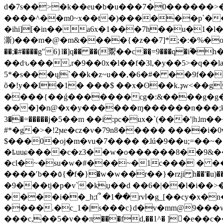
d�7s��>�k��eu�b�u���7�0������>�
����^��m0~x��t�)������p`���>
�ihi][�in��a6x�1���7h��u�1�
澌)���m�@�m&����{�z��7]*;�:�%�o��mu��/�c�'�w
��;�#����g"6}l�]q�� ��(鬻��c��̨=9���q�iؓ�h��af1l#��6
��dԅ���,r�9��0x�l��f�3l,�y��5>�q��l
5*�s���ų|`��k�z~u��,�6�#� ��9f�
õ�!y��l�1� ���$ ��x�ʘ��k.ҙw<��g
����{��ǵ�����
��cg�:&����g�g
���]�n@�x�y������ɱ������n���;k�a>��k�m�<��_�w까%�n
3��=�����j�5��m ��i:pc�ux�`(���'
#*�g�>�!2ϻe�cz�v�79n8����� ����i�0
$���0�oj�m�vu�7���� �ɺú�9��u;=��~�
�ҍuuɕ����c�z3��w�o������8��9&�
�cl�~�su�w�#���~�1c��� � �
����ʹb��٥{�f�}�w�w��r��}�rzji ̗h��'�u)��mnb�.�d�h;�z=u���/� ��cf8n.��b��:�q���迱m��;�6�y]��g��c.ʩm�>��������|��qhm�?�u
�9���tj�p�v`�kџ��d ��6�|��l�i��>
����i��_h;t՞ �1��rvا�g_[��cy�x�n�upgڳ���1^�s:�;���]�~���
����.�c_1�|s���c}d�v�mm@9���
���c,��5�v��π���fd,��1^� ]�e��c��{%�%��