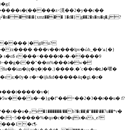
����s�(�����z<漞��2�y��c��
g���� |�g8u?
��rz���� ���v��r���lpv�ώb_��'ѧ{�}
� s�o$ e���<����t�-�-�����9
����i����'�v�|
�5w��� u�~�}g�f"��=��2�3��r��u� f?
|~5�����%�qo�c�9�qx�as_e?
���1�c¶-