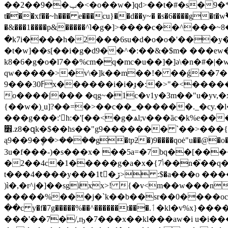
��2��9��ݕ�<�o��w�]qd>��t�#�s�9�*�g����������������8��3��ǩgϩ�κ�/�żp8gȿ;��%��3��-
t���xf��~h��� e���cu}��d��y~� �s�6����g�t�w߱�3p�w��w>�7��-|˰��ߐ�� �"q�o
�&���1����p&�����^ֿl�g�]>����c��^�
�k7i����h�2���6su�d�o�o�'���y�w.��s���
�t�w]��s[��i�g�d9��^�:��&�$m� ���
k8�6�g�o�l7��%cm�q�mc�u��]�]ǝ\�n�#�|
qw�����>�v\�]k��m��!� ��ǵ��7
9���ߓ30x������i�i�ɟ�:�>"�<�����dyy��q�}֐�5�6"ƀ��,g(��q�cf��?º���1�ovb]!�^�y>^�������3���u�l��q�
o����|��� �qg~�1c�v1y�3m��"u�yv
{��w�)ˍu]?��=�>��c��_������._�cy.�
���g���:'h:�'[��<�g�ѧl;v���ȁc�k%e���2
׾.z8�զk�$��hs��"g9������� `��>���{(-ex�t��;�l�>ǃ@'��=�����=/
ą9��9�݆��>����g�tƿƻ�)9����qoė"u��@�o��s���s�!�3�߶ m]��ڗc�����^��r
3u�f���-)�s���x� ��5a=�7bq��[��
�2��4c�1�����g�a�x�{7
ݳ��n�֮��q�|��c�>� �s�.}u�lv���sn��.ת�}n��r/�5��m�gq/����e�����5��&˹?
t���4����y���1tُ�ڒ> :$�a���o �����6͙�=��ktќ8*��8�9ˀ�2ug~.8��r�����f��w- ð������s}��)�uؖs9�
)ì�,�r^j�]��sgixx>! {�v<m��w���n
�����%���j�`k��b��sr��0����o
��c y�f�7g�����%��^������t���.ٲ�kl�v%x}�����ұ#x/�vo;���ip,8��� � vu�z������������i���}
���'��7�/,ҧ�7���x��kl���aw�i u�i