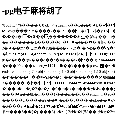
-pg电子麻将胡了
%pdf-1.7 %���� 6 0 obj <>stream x��x�j�0
�owշ���φ����7��~��(�6`k$�yŀ0x�@(���p]�޻��=���zx�
�.��2�f�c6`���������$c�@պt��nm�n�
�g)������ k���l��@��t���-糾[w ��ģ$�nvf�-xkc0a ��;����2 �
ʔ���m*�,ٮm��y3h��q�75n�`�k���;�/��u} ��a��xf �1ió�' �,��g<��g�i�3f�t'klo0��煍:��p�
�նc�;�'��,�.j8!&qˎ�n��q�$e|�,1�u ���@�
j8�c�н��ӊ&���^��*�h���fޑ���,gm����b�ey�ey�̲�0ϲ�d1�rvc�a�>}hd1��3fz�c����蚮j����w�.ߒ݅-�� ւבje4\_���p]���wk:]d�ʽn-
�o��^9pc��ъ=_zҵ ��2��r��k����pˌow..޹�zݹ�1=�#ю�'��2p �͸��*z%h\�4�g<n��0��h�f%r� �h�����j��u v��tys(�:���z �fz�� x�7�
endstream endobj 7 0 obj <> endobj 10 0 obj <> endobj 12 0 obj <>stream x�� �eiu&���{����g>�ޛ��p
�4"��'���'�=i[�y�ٶ_��"���
�3����_�ի�c,e�����v���?�e����^ern}��%�d^�h�_�<��o ����9\�a��p�_p�������شж3i��5 ��ܦ�6�g�8��mc}s'ְ�aɦ�4t4��դ�,޶-
�`��b��,�2�e��0�m�۾�
���]n��8k�m���{���m��6��9mۿħ_n�9b��jqz�����,��l;�����-�l�6[��0�탶�پ��<��`�n��]�/wyz�`�o�?�杶
�����ci����nˣs���p��5��� �ұkê��
�#���a|�s,�͘>���f�/o�<�0v!�`��� x~�s>
褱w���6��]�p���8{o�}2zl��i{58��ڮ�g�2w��s�ֺ�e�ᨽ.ۼ�����˛��tkd����\���l�e �6}��嶌��nۏ�e��ۗ ,on[\fny�/