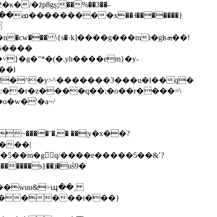
߸
�g���mi�gʪܗ��!
�6����
˅}�g�"*�(�.yh����em}�y-
��l
�:��r�z����q��;�o��r����=\
o�w�'�a~/
g���|
��wuu&>պ��˰