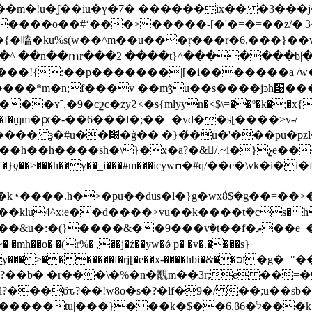
���{�嗑�ku%s(w��^m��u���ŗ���r�6,���}�
� ���!{:��p�������|[�i�������a /
v ��mǯu��s����jͽh׉���p��_l�:q��t�}ϯ'�ka���ؖ
�ʏ˭,�9�cշc�zyϩ<�s{mlyyn�<$\=��º�k�;�x{�
��ld�f�ϣm�ԗ�-��6���l�;��=�vd��s[����>v-/
/�r���@k,�l?td����'\1���|
d��h��h����sh�\}�x�a?�&/.~i�}չe�
cywߛ�#q/��e�\vk�i�і�f�1ۮ�pi�$o%-��]�po�{ 9�}
k◔����.h�>�pu��dus�l�}g�wx݃8$�g��=��>
����&��9���vٞ�t��f�ތ��e_��s��[�7x��
x-����hbi�&��זס�g�="����զ?�2[12��{�9�<�b�8��~"��q$�v
?���бԏ?��!w8o�s�?�lf�9�/ ��;u��sb�
� ��k�$��6܏,ϐ6�ל���k`uu��֧���-