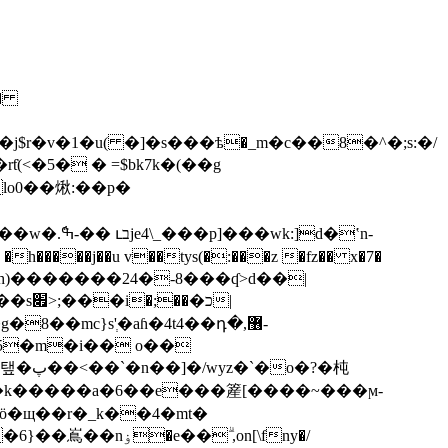
x�
$r�v�1�u( �]�s���ѣ�_m�c��8�^�;s:�/
��i�;��כ�|
�5�m�i�� o��
�k�����a�6��e���簅[����~���ϻ-
 ��ö�щ��r�_k��4�mt�