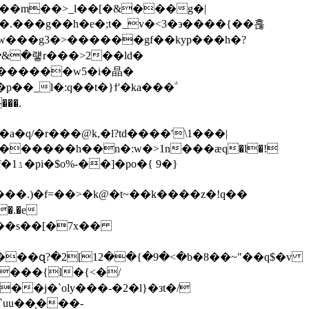
�w���g3�>������gf��kyp���h�?
w������w5�i�晶�
��.
�������h��n�:w�>1n���ӕq�l�!
���.)�f=��>�k@�t~��k����z�!q��
��j�`oly���-�2�l}�зt�/