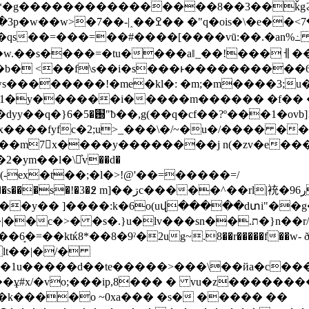
is�\�e��<ߘ��7���������x��˧�������}
��~8�qs��=���=��#����[����vū:��.�an%
�=�tu����aǁ_��!���ￇ��n�cw��� \{s�܈k]���
ew�b� <��f\s��i�s���ͱ���������
�ws��������!�me�kl�: �m;�m����3;u�
�1�y������i�����m������ �f�� 
,�x����fyfc�2;u>_���\�/~�u�/���� �
l��m7x����y��������j n(�zv�e���
�ym��l�\㴕͐v��d�
l|䘪�9ڔ6~����ˉ�,� ��|y�x��?
���y�� ]����:k�6o(uվ�����dտi"��
lt��|�/�
c�1u�����d��te�����>���\��йa�c��
���k����o ~0xa��� �s� ����� ��