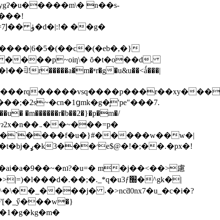
gʔ�u�����m\� n��s-
˔ ����p~oiƞ\� ŏ�t�o��d.
r�����a�m�ʶr�g�u&u��<ǻ���|
<����$�������{�9q�@lxp��k��~r&�1��u�g�ٲ�n��h���rq�����vsq����p���r��xy�
��
�;�2s~�cn�1ցmk�g�͎'pe"���7.
�bu�`����f�u�}#�����w��w�|
�.�px�!
�ai�a�9��~�nʇ?�u=� m�j��<��>慮
�\��_����j� ˔�>ncƌ0nx7�u_�c�i�?
�1�g�kg�m�