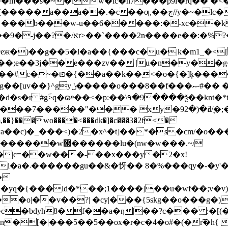
�lw�ìc�h7���p9i�rq�� �<�c�y~�s.\|/�\�
��ƣ,��ڄ//y�~�lc�kc��<�u]ny�_�e9��x2o�?
b��;e��3j��e���zv�� |u�n�y��g
�.�ki��j�r��kl侸
�z���`��d}�0ș���%�쓱
y�9ߥ�(�2/ׇ�;��fp}ؓx���,m �,�nd�qa�(��>���|
}���wo����<���dk�]�c���3�2f<�
�|c=��w���-��x���y�2�x!
y'��g�(�*
�
�{���ld�*��;1����]��u�wf��;v�v)b9
o|��v��?| �cy|���{5skg��o���g�)��
��a�ƞ|��?c��� :�[(�?ڄma9e�d��|e�0��.�������
[�|���5��5��ox�r�c�4�o#�(�r͡�h{ 