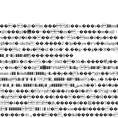
}/�����!|�@�m ���)$}��w��
�ϧ�d ��m
˻~����/�m�o@ /
�ei�(f�k�t���z��!<zk�mx�ú�js�b���j
)|a��ݦw�i^z��oە3npi�rƭ(<�5� � =$bk7k�(��g
�/��_�^�[c���b�帊i���/��t��$��
�r�̬k���*)@(��1eh)�������24�-8���ʠ>d��|
���s׏>;�
���fuem��[���aŋk�x�"�>� � ^,�[_�����~����oөy�s_s� &�
m���;�4v-���f��e˛���c�z\=jo�l��4\ii��8�4
<�5аǧ=z
o×�4���ff�jh,�����d��屆���5��
��'�d��`������] ��11� kf���wm���8����