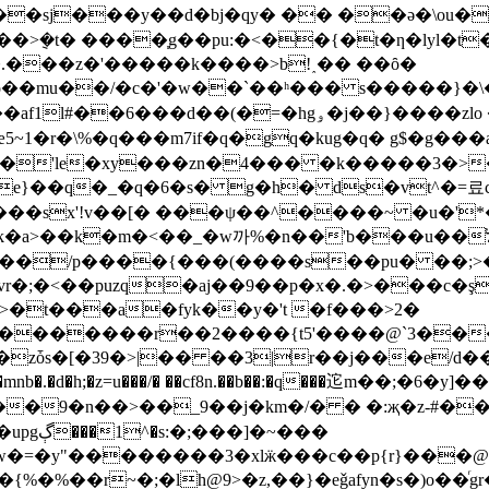
�sj���y��d�bj�qy� �� ��ǝ�\ou�
݈�t� ����֧g��pu:�<��{�t�ƞ�lyl�t
l�.���z�'�����k����>b!˰�� ��ȏ�
��`��ʰ��� s�����}�\��j�پ�8�]d���<�2cu�=ӌ�p��m�
���d��(�=�hgۅ�j��}����zlo �x�񼸍���1�
ӕ5~1�r�\%�q���m7if�q�gq�kug�q� g$�g��
��'le�xy���zn�4��� �k�����3�>
e}��q�_�q�6�s� g�h� ds�vt^�=료c�
���sx'!v��[� ���ψ��^����~ �u�'*
��'b���u��ל$�v�m��b����*ƿӎ�� /�?���p��gx?֌�6*��
|h˩m����/p����{���(����s��pu� ��;
vr�;�<��puzq�aj��9��p�x�.�>���c�ş�
>�t���a�fyk��y�'t �f���>2�
�������r��2����{t5'����@`3���
�zȱs�[�39�>|�� ��3|r��j���e
��9�n��>��_9��j�km�/� � �:җ�z-#��
w�=�y"��������3�xlӝ���c��p{r}���@�
r~�;�lh@9>�z,��}�eǧafyn�s�)o��ͬgr�:�zǰ����شu%