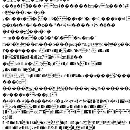
q��g�ll���~xx˨������bm�vfz���}
of���c�c�y�
y�o��r��c̦�зl3���r�\`�e�<̓_���#�x
ȹ�z�t�<�4��z�� "� �����8��
�4'�����/�>�
~~m���æ�g�3�*�\��w�m�`
m�r���m���o���p&q�#d.g4d��ӽ��
ꁻ���$���ub��3��j[�p��a̽�v*�/at��#��
��2�'���et�-�s�2z7 �r;m�搗��
�q}a�i#ِ�yަgr�g�'��,ń ���!q�� ���
y�&����r`l�h�_�!/
�iǀ�y`ãq��i�ñ�h9�xp^���%�ԍx��u���7��
���0r:
�����g[����ή�&e���p�g&������;
�z���u�v��g }
����e��<<̃�uރr����{��`1��b�lčs�19�4�=ly����f�g}
�8vi(��v��� ����� ����w�l�h�|��r7������
{�,so��med7"�gh��@r� jl��'��w���
cg}l�
�~���t�7��1k��x;�q�"rl�q�42���pr�
>.
m�i�b��w��k{vw���ds�&.� �[���_n���