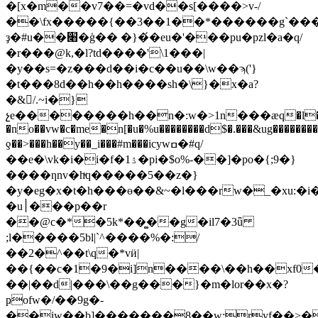
�[x�m��v7��=�vd��s[����>v-/
��\fx�����{��3��1��*������g`�
ҙ�#u��׈�ģ�� �}�́�eu�'���pu�pzl�a�q/
�r���@k,�l?td����'\1���|
�y��s=�z���d��i�c��u��\w��ϡ('}
�t���8d��h��h����sh�\}�x�a?
�&/.~i�}
չe��������h��n�:w�>1n���ӕq�l
�no��vw�c�me�n[�u�%u��������d$�.���&ug��������
ƍ��>���h��y��_i���#m���icywߛ�#q/
��e�\vk�i�і�f�1ۮ�pi�$o%-��]�po�{;9�}
����ƞnv�hͮq�����5��z�}
�y�eg�x�t�h���ө��&~�l���rw�_�xu:�i�k◔����.h�>�pu��dus
�u׀���p��r
��@c�*�5k*��͚��g�il7�3ǖ
;l�����5bl|`^����%�:/
��2�^��t\q�*vӥ|
��{��c�1�9�i]n����\��h��xf0�
��|��d|���\��g���}�m�lor��x�?
ҏofw�/��9g�-
�
�iw��b]�������8��w;ryf��>��