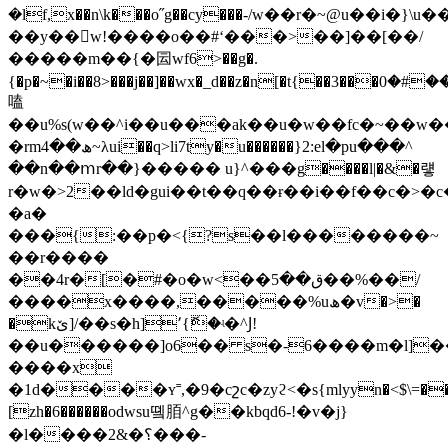
�lf,x��n\k���o˝g��cy���܏-/w��r�~@u��i�}\u��k���r⧩kd��4<������t%wk��'l��v��������'�>��]d��km���n�ma^x�m�x�o�b6�x��c|
��y��〭w!����o��#ʻ���>��]��[��/
�����m��{�囩wf6>��g�.
{�p�~�i��8>���j��]��wx�_d��z�n[�t{��3���ݤ*;��`���#�0���{�
嗑
��u%s(w��^i��u���ak��u�w��fc�~��w��
�rmھ��4~λui��q>li7ty�u������}2:el�pu���^
��n��ⅿr��}����� u}^���g����l|�&�럫
r�w�>2��ld�gui��t��q��ɍ��i��f��c�>�c�q
�a�
���{:��p�<{?s��l��������~
��r����
��4r�[�#�o�w<��ق��5��%��/
����x����,�����%uھ�v�>�
�kێ]/��s�h]՚{ޮ�ʵ�^Ϳ!
��u������]o6�� s�-6����m�l]��۾��s�֮x�
����x
�1d����ʏ˭,�9�cշc�zyϩ<�s{mlyyn�<$\=��º
[zh�6������odwsu똌脜^g��kbqd6-!�v�j}
�l����2&�؟���-