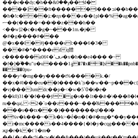
���e��dy;�h��&ݹ��0��d�
����]��ft������l���ߏi��h��{h�~�?
�h�!c���ܐ:�ɳx���a��{pl��%�ag��ϱ
ޟ��(����=��ʲ��z���h��
<��w]2�c�u�g�~���1m.�j�
�#�g����#���
@�x��l�#j����sl:���6�3�
���#�*����edq體
c������a06ȼ�`ޛڡ�x�h��e4��� �~
�f�]�ؖ��u"u�u����1ީa�7�x��]s��k��pnb�ė
�� ��0puކ
���y^�mg��y����t%����k.�/
��x�#l���eu��l����k`|s��w��~p���c{
�vj���ƕmdc��p�<�w�5`߀�i�e�
��k0)31�'�f���ӯ�g�s��1t��ǣ�\���8
ru��qa|, <2�`o��z���~���̓&����
���s��tx��:�)�������qf��i�
�%v�k���~�k�k>�߮e�n�{�#�mg�*��y��
�r�mc����s��4����{�l�y�cqg�����=
җp�r�k�tʾ1�m�
��{�<��c%�cw�\��&���)��uӝ��r��'m��