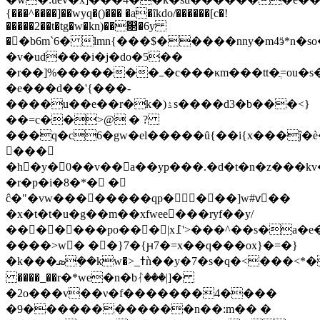
{���^����]��wyq�()��� �a�ȋkdo/������[c�!
�����2��t�tg�w�kn)��௒�6y
�󭯎�b6m`6� lmn{���$�����nny�m4ӭ*n�so
�v�ud���i�j�do�5��
�r��]%�������ߺ�c���κm���tt�ֲ=ou�s��ω�!
�e���d��'{���-
����u��e��r�k�)ۮs����d3�b���<}
��=c��>@ � ?
���q�c6�gw�el�����ȗ{��i{x���ĵ�è�ŕ��6��r��$���h&��
���
�h�y�0��v��a��yp���.�d�t�n�z���kv
�r�p�i�8�*� �
ĉ�"�vw��������qp����]w#vٔ��
�x�t�t�u�g��m��xfwee���ryf��y/
�������po���|x߁'>���^��s�a�e�w��h�o�t7ا����*
����>w�ً ��}7�{ԩ7�=x��q���ox}�=�}
�k���ܣ�݂�kw�>_ߙǹ��y�7�s�q�<���<*��g�y�:���������׃��6
����_��r�*we�n�bᛮ���|]�
�2o���v��ν�f�������4����
�9������������n��:m�� �