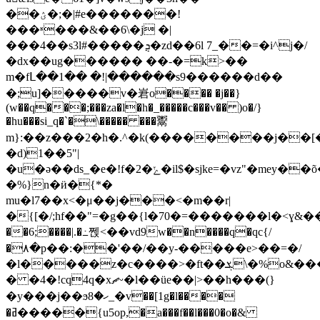
��ؽ�;�|#e�������!
���ʶ���&��6\�j �|
���4��s3l#�����ܯ�zd��6l 7_��=�i^j�/
�dx��ug������ ��-�=k>��
m�fᒪ��1�� �! |������s9������d��
�;u]�����v�㟒o
���� �j��}
(w��q���;���za�l�h�_�����c���v�� )o�/}
�hu���si_q�`�\����� ���鬻
m}:��z���2�h�.^�k(��������j��[�
�d)1��5"|
�u�ə��ds_�e�!f�2�ݺ�il$�sjke=�vz"�mey��õ� �u��}~��_�:��e4��r�
�%}n�ӥ�{*�
mu�l7��x<�μ��j���<�m��r|
�{[�/;hf��"=�g��{l�70�=�������l�<ɣ&��e
��6;����|.�߸쩭<��vd9w��n����q�qc{/
�۸�p��:��'��/��y-�����e>��=�/
�l�����z�c����>�ft��ܮ\�%o&����
� �4�!cq4q�xޗ~�l��üe��|>��h���(}
�y���j��ϧހ�8_�v��[1g�l����
�ߥ�����{u5op,�a���f��l���0�o�&