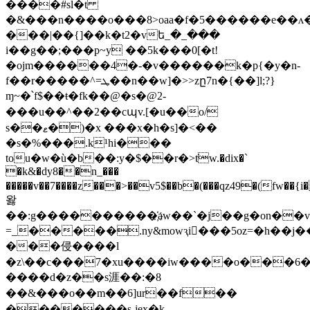
����#sl�t
�&���n����o���8>oaa�f�5������e��ʌ
���|��{]��k�t2�vե_�_���
i��g��;���p~y ��5k���0[�t!
�ojm������4�-�v������k�p{�y�n-
f��r�����^=ܛ��n��w]�>>zը7n�{��]l;?}
ɱ~�՝f$��ŧ�fk� �@�s�@2-
���u��^��2��cպv.[�u��o/

s��ޱ�)�x ���x�h�s]�<��
�s�%���.k¹hi���
tou�w�ù�b��:y�$��r�>ܿtw.�dix�`
�k&�dy8��n_���
�����v��7����z���>��v5$��b�(���qz49�(fw��{
왏
��:g����������҉aw��`�j��g�on��v��
=_���
��.ny&mowԇi���5oz=�h��j��œ hʋ�أ�-;�8����ʱ�snx�כ���m�e^��;�v2�
���侵����l
�z\��c���7�xu����iw����o���6�
����d�z��s涯��:�8
��&���o��m��6]ur��f��
�������s-jex�k