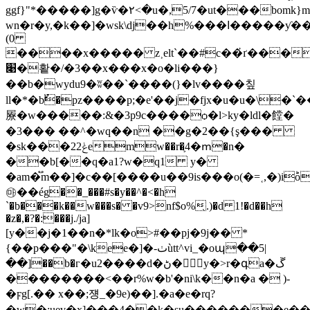
ggf}"*�����]g�ѷ�۲<�u�,5/7�ut���bomk}
wn�r�y,�k��]�wsk\dj��h%���ߊ�����ƴ��μǁ�v��2�:
(0
����x����� z˲elt`��#c��҆ґ���
׉�홭�/�3��x���x�o�li���}
��b�wydu9�ʬ��`����(}�lv����칲
ll�*�bٌ�pz����p;�e'��j�fjx�u�u�\�`
屪�w�����:&�3p9c����ѻ�l>ky�ldl�饄�
�3��� ��^�wq��n ��g�2��{ş���
�sk���22ݟemw��r�֛4�ՠ�n�
��b[��q�a1?w�q1 y�
�am�֟m��]�c��[���
�u��9is���o(�=˱,�)iؕo
㉲��ég��_���#s�y��^�<�h
`�b���k��w���s� �v9>nf$o%̖.)�d 1!�d��h
�z�,�?�:���j./ϳa]
[y��j�1��n�*lk�o>#��pj�9j�� *
{��p���"�\kee�]�-ٺùtt^vi_�oպ��5|
��]��b�г�u2����d�ڻ�y�>r�գa�ڱ
��������<��r%w�b'�ni\k��n�a � )-
�ϝg[.�� x��;쟹_�9e)��].�a�e�rq?
�w�:uev�x]���4��k�su�������e��raθ