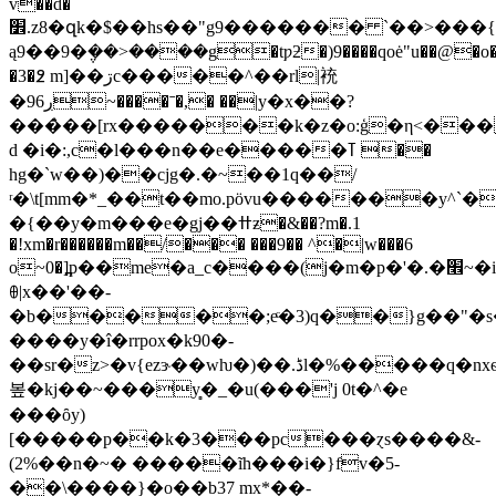
v��d�
׾.z8�զk�$��hs��"g9������� `��>���{(-exvu��;�l�>ǃ@'��=�����=/
ą9��9�݆��>����g�tƿƻ�)9����qoė"u��@�o�
�3�߶ m]��ڗc�����^��rl|䘪
�9ڔ6~����ˉ�,� ��|y�x��?
���̀��[rx�������k�z�o:ģ�η<��
d �i�:,c�l���n��e�����ߠ ��
hg�`w��)��cjg�.�~��1q��/
ʳ�\t[mm�*_��t��mo.pövu�������y^`�
�{��y�m�
��e�gj��ߚƶ�&��?m�.1
�!xm�r������m��/��� ���9�� ^�|w���6
o~0�]߽p��me�a_c����(j�m�p�'�.�׮~�i�tjr�d�>*
ꆺ|x��'��-
�b�����;eͨ�3)q��}g��"�s�
����y�î�rrpox�k90�-
��sr�z>�v{ezɝ��wƕ�)��.ڈl�%�����q�nxѳc��#}gh�mj^p
봎�kj��~���y̻�_�u(���'j 0t�^�e
���ȏy)
[�����p��k�3���pc���ɀѕ����&-
(2%��n�~� �����ĩh���i�}fv�5-
��\����}�o��b37 mx*��-