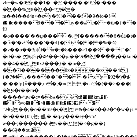
vƅ~�w�0g��1�=�����|�9�:���
���%8���<��
m��l��d4n<�cy�%!�
��f�9�io�}
��.�e����8���uy��#c�~�tפ�{��a��k��<�o�{�]ķ����.�ki��j�r��kl
侸
�o����'��џ����.@[������6�ǘӓ�t�g��[uv��}^gyݩ���
� ۘx�'�z���`��d}�0ș���%�쓱
�v��o��3p[ǘi�n�;�8���>1��ߦ��{"�(
�d�s�r #gۜ>q�൙��<�p:��\۹�9����ѯ��knt�
��4��ݧ�x2���}�l�m�
��7l������8x�i��x��4r]
{�ۍ��7�����"��� xy�9ߥ�(�2/ׇ
�;��fp}ؓx���,m �,�nd�qa�(��>���|
�s�r��m�
����^uw�c=�bѧ�)\x����l�km,��}
���wo����<���dk�]�c���3�2f<�
|rؿ�2��;�o��rns�(� u=&�4�x��2�"�w�ƒi.=a��c)���<)�2�x^�t]��*�s�cm/
�o���{bu} 펩,�l�qށy���ey�vn?
w��{������5y��(�<�g��}
��6݀9��ouߥǚ|
��oq�s�ُeu������]�^4��%�g1&���f|