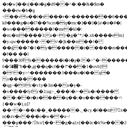
�t�w]��s[��i�g�d9��^�:��&�$m�
���ew�b�g
<��v\s��i�s���ͱ�>��������6��
k8���g�o�l7��%cm�q�mc�]��]�]ǝ\�n�#�|
�ws��������!�me�kl�:
�m;�m����3;u�˅}�g�"*;/�.xh����em}
�y-qw�����>�v\�]k��m��!�
��ǵ��7�1�y������i�����m��
�f�� ��l
9���ߓ30x������i�i�ɟ�:�>"�<�����dyy��q�}
֐�5�6"ƀ��,g(��q�cf��?º���1�ovb]!
�^�y>^�������3���u�l��q�
o����|���
�qg~�1c�v1y�3m��u�y�-
�x����fyfc�2;ug>_���\�/~�u�/����
��:��r�z����q��;�o��r����=\
{��w�)ˍu]?
��=�>��c��_������._�cy.�l��m7
n(�zv�e���o�w�'�a~/
���g���:'h:o'[��<�g�ѧl;v[��ȁc�k%e���2