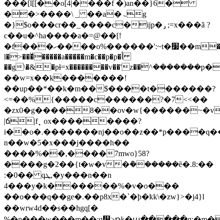
���[l[[��ο[4|����f �)an��}6�
��˃����\ _ ��a�ۃg
�}$o���cr��_����c�ijp�ۄ;=x���ã ?
c��u�^ha����a�=@��[!
�f���ހ����o%������':~t�׷��m�����u-
l�>���ͧ�����a���
��m�c��p�p�أ
��g\�&�pɫ=x��������v��'z��ܳ^��
��w=x��k�������!
��up��*��k�m��$����t�������?
<=��%
{�����c������?�7<<��
�zx0�g����
8��ov�w{������~�v
|ճ
|f⡀ox����
����?
i��o�.�������nj��o��z��*p����q�
n��w�5�x���j����h��
����%��,����7mwo}58?
����g�2��{t�w�v�ܽ������ȅ�.8:��
:�0�� qܛ,�y���n��n
4���y�k������%�v�o���
��o���q��ge�.��p8x�`�ϸ�ҟk\�zw}>�j4}l
��wrw4d��s��hgq[�
%�n���w���m��;q᯶>թk�պ�����g;�m�