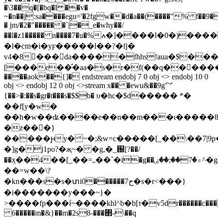
�\3��q�[�bq�l ��v�
~�n��j:sa����egu='�2fgw��d�a��(����"% f��9�
� jm/�2�"����� �`|�_e�why��/
��l�z1����� n����7�u�%ߍ�]����l�0�)������?
�l�cm�i�yϝ�����l��?�fj�
v4�8���da�����fhhs!aua�$���
[���e��̛�aa�s�r�f(��q���ٕ���pib]
����aok��{]� endstream endobj 7 0 obj <> endobj 10 0
obj <> endobj 12 0 obj <>stream x�� �ewu&��9g～
{��>�:��s�gr�t���s�$$b� υ�hc�$d����� *�
��f[y�w�
��h�w��ʥ����e��n��m���ι�����8s
�z��񽷵�}
�����ԩy� ~�;&w=c�����[_��\��7|9p
�]g�j1po?�җ~� �g,�_԰[?��/
��ӽ��4��[_��=ߺ��`�i�g��۾�7��;��ۻ^�g/z�������j�`��c[�����v������g���
��=w��\?
�kn���s�s�տi0������7ح�s�r<���}
�i�������y���~}�
>����fp���í~����khl^b�b[τ�v5dr������c���
6�����m�&}��m�2s8-���΂-\��q