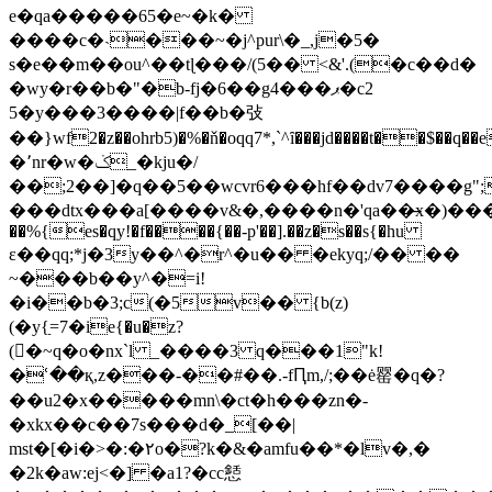
e�qa�����65�e~�k�
����c�˴���~�j^pur\�_,j�5�
s�e��m��ou^��tɭ���/(5�� <&'.(�c��d�
�wy�r��b�"�b-fj�6��g4���ޕ�c2
5�y���3����|f��b�㢭
��}wf2�z��ohrb5)�%�ň�oqq7*,`^ȋ���jd����t��$��q��e
�٬nr�w�ݢ_�kju�/
��;2��]�q��5��wcvr6���hf��dv7����g"
���dtx���a[����v&�,����n�'qa��̶x�)���
��%{es�qy!�f����{��-p'��].��z�s��s{�hu
ε��qq;*j�3y��^�r^�u�� �ekyq;/�� ��
~���b��y^�=i!
�i��b�3;c(�5v�� {b(z)
(�y{ַ=7�ie{�u�z?
(򫿞�~q�o�nx`l _����3 q���1"k!
�ՙ��қ,z���-��#��.-fԤm,/;��ė罂�q�?
��u2�x�����mn\�ct�h���zn�-
�xkx��c��7s���d�_[��|
mst�[�i�>�:�٢o�?k�&�amfu��*�lv�,�
�2k�aw:ej<�] �a1?�cc懖