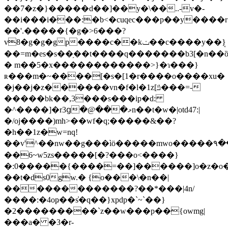
��7�z�}�����d��]��y�\��..-v�-
��i���i���:�b<�cuqec���p��y����
��'.�����{�g�>6���?
v8�g�g�gp����c��kݖ��c����y��ܱ}
��=m�es�s��֥��t����q�������b3[�n��ȍ
� m��5�x������������>}�ɿ���}
ʀ���m�~����[�s�[1�r����o����xu�
�j��j�z������vn�f�l�1z[ݿ���=-
�����bk��,3���s���ip�d:
�^����]�r3ց�@���މn��t�w�|otd47:|
�/oj����)mh>��wf�q;�����&��?
�h��1z�w=nq!
��v'^��nw��g���ìӧ�����mwo�����۹��ߛ�����w�~
��6~w5zs�����[�?���o<����}
�:0�����{����=��]������]o�
z�o
��t�ds0gw.� {o���\�n��|
�������������?��*���|4n/
����:�4oҏ��s̓�q��}xpdp�`~`��}
�2���������`z��w���p��{owmg|
���a� �3�r-