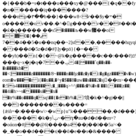
�{���b�=s�t���u���xy�@���{�q��f
�n������|q�������?
���np�۳��b��}���w߇>8��$y�܋�
o�����ov��.�^�g����v��#��t
�ќ�q���ׂ�� ��s5�t����љ��w޷��oi
�΍0�ޖ��}
�5��4��7u��nq��~2]sf��,�����hqyqi���l�
�r���d�5z�d�#]\]y�ҏō}{�=��
��yh)��n{�{�~@k�g�����c��:���ӗ)ݿ%��~��/
���q~x�j�q�7��ݔ4�]����`q��s��-
�s����kb�
��<]������
z�������/8~����n��ɧz��z�y�i:�g�gz����v�w
eom�w����r i{��u��,�^y�$��8�uw��s���2�sj򜞶��
�:5s4�����|������\;�_|���q>^^j���ƨ�%�v� ��l{���|z��|
��4i�h>~s�����si��x�
�tr%��o����q�sq\��{�e�b%�,?墳�k�^�gi��||
��}������׃��ь����=
{ǣiǹ=�:����w\>�wp}u"k�����,�d���
����� �k�yݓݳ~�դ�au�d�d��m=?
�oάon�#j��@6|����a4��j��l��5a/<�
�_��o��d��i�s|��ŭ�e��s�&����