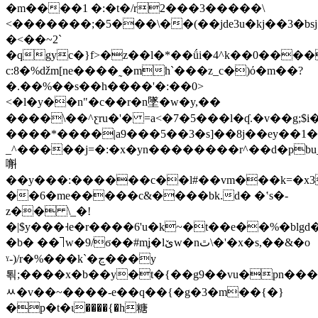
�m����1 �:�t�/r2���3�����\
<�������;�5���\��(��jde3u�kj��3�bs
�<��~2`
�qgyc�}f>�z��l�*��ǘi�4^k��0���
c:8�%ǆm[ne����˷�mh`���z_c�)ό�m��?
�.��%��s��h����'�:��0>
<�l�y��n"�c��r�n墜�w�y,��
����\��^ƹru�'� =a<�7�5���l�ʠ.�v��g;$
����*����|a9���5��3�s]��8j��ey��1�
_^�����j=�:�x�yn��������r^��d�pbu_#
嘝
��y���:������c��l#��vm���k=�x3x�z�.m�'�9.ױu�z�c�#"�$
��6�me�����c&����bk.d� �ʽs�-
z�� \_�!
�|$y���˧e�r����6'u�k~�t��e��%�blgd
�b� ��⏋w�9/ϭ��#mʝ�lێw�nٿ\�'�x�s,��&�o
ˠ-)/r�%���k`�ڃ���y
퇶;����x�b��y�t�{��g9��vu�pn���
ﾶ�v��~����-e��q��{�g�3�m��{�}
�p�t�ι����{�h糖