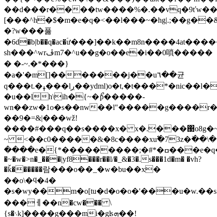
��d���r����tw����%�.��vq�9ťw��3�3m|p��ֺ�[��d����j�4};�
[���^h�$�m�e�q�<��l���~�hg|.;��g��
�?w���풇
�6d�b|b��q�ac�ؑư���]��k��m8n����4at�����
sh���^wrڦm7�^u��g�o��e�i��0嗩�����
� �-~.�*���}
�a�'�m[]�������j��u٦��균
q���t.�ߪ���lڔ��ydml)o�t,�t���*�nic��l��g{��q���z�̗%�����p}
�u��lh\ih�{~�ޯp�����-
wn��zw�1o�s��nw��l"�����g����r
��9�=&|���wž!
����#���q��s����x� x�.���΃o8g
~ <��c0�����&�8c����xu߱�73z�߳��\�
����e�{*���������;�#*�ߛ���e�q�o�c�z�����9f.ϣs a�ol���s�ssy��r�s��������h_
�~�w�>n�_���|yf8���r��l/�_&�3�.s���1d�m� �vh?
�ǩ������람���o��_�w�bu��x�
��o\�ϥ�4�
�s�wy��m�o[tu�d�o�o�'���u�w.��
���ￇ��n�cw��� \
{s�܈k]����g���mi�gʪܗ��!