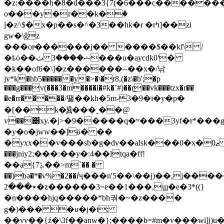
�z:����h�8�d���3{7(�6���c��������]
o���y�r��k�ٜ�
j�z^$�x�p��s�^�3��hk�r �rߤ]��zi
gw�\ĝz
���or̴������j�� ����$��kf\ /
�ҍȯ��ٺ ��ޝ����3�u�aycdk0'�
�k��of6�\]�z������--��x�/낚
jv*k�hb5������y�>�\�r8,(�z\�b';�p
���g���v(���3�m����l�#k�˹#)��r͜��vk���tzx�r��
�e�rr�����/땔��kh�5m-3�9�i�y�p�
�[��k�Ԭ���ˬ��@
v��͸xy.�j>�9�����q�ʷ���3yf�r*���g
�y�o�jww��]ӫ� ��
�yxx��v���sb�g�dv��alsk���0�x�ޒ0
���jniy2;���:��y�:4��ltqa�ff!
��a{7ݙ.��>m`�� �
��)ƅǝ�*�v%�2��ŕҷ���n'5��\��j)��,j�����
٭���2�z������3~e��1���,ϣ�e�3*((}
�n����hjq�����*bh궊�~�z����
g�)��� �u�j�t;
��vv��{ź�\3f��anw�};����b=#m�v���wi]j)u