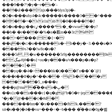
���9��?ך�y�~r�u�˸-
���ǽ���ǌx���blyn3p)�-
�2�v���uby4�4c�����k����3��^���`j
���=�ve1nsb?|�8�i����|!
�5�o��gc��cߨʸ����*c�_�vwue�\�y?
��b� �r���\�%�n�䚕m��3r;e
��=����{l�{<�/
��q�r�c:�o�����x�~h��y�~3.���u�f�
���бԏ?��!w8o�s�?
�l��5r_:�w������5r9p��������[0e�
�ڝڲ#j#��s{=ou�y���a/ч���p�a�p?
�
��׀1�-
��yq�:�4�>���hk�)���ř`n��`�`@}
�i��t��lf�p�^��c�� <qh�r���y
�� ���5_n���z
���p@ma �͡��ӎo�ڀ�
��o}z��u���c{�q�g@'h�ʖ�t~jep��
º�y� @���{�#d�
������hm�˘�x���t�fb!k.���'?
xӥ�s��]�4��vu=���<�~b��� �̎� �zi�0g�벪