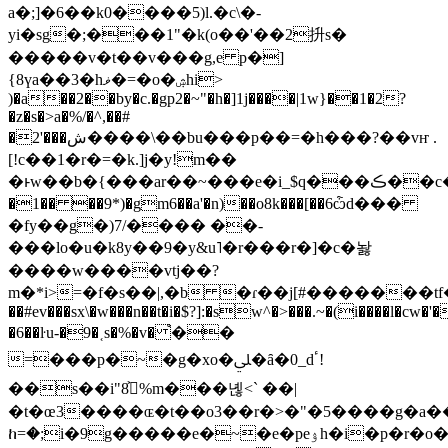
a�;]�6��k0����5)l.�c\�-
yi�sg�;���1"�k(o��'��2抍s�
�����v�t��v���g,e p�]
{8үa��3�hޥ�=�o�ۺhi>
)�a��2��by�c.�gp2�~"�h�]1j����|1w}��1�2?
�z�s�>a�%/�^,��#
�2'���ش����\��bu���p��=�h���?��vҥ .
[!c��1�r�=�k.]j�y!m��
�ͱw��b�{���ar��~���e�i_$q���ڪ��c��۲��ܲ��^�e�q}
�1�� ��9*)�gm6��a'�n)��o8k���[��6ѽd���
�fy��g�)7/���� ��-
���lo�u�k8y��9�y&u˥�r���r�]�c�놣
����w����vtj��?
m�*i>=�f�s��|,�b �ɾ��j[#�������tf�
��#ev���sx\�w���n��t�i�$?]:�sw^�>���.~�(i����l�cw
�6��ŀu-�9�˱s�%�v� ֩��
=���p�~�g�xo�ﲇ�ȃ�0_dٴ!
��s��i"ڀ͐8%m���녢<` ��|
�t�œ3����ɶ�t��o3��r�>�"�5����g�a
ከ=�;i�9g�����e�~�e�peۉh�i�p�r�o���?