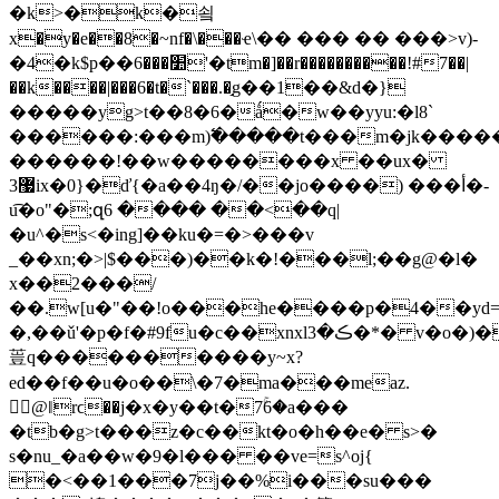
�k>�k�쇸
x�y�e��8�~nf�\���ҽ\�� ��� �� ���>v)-
�4�k$p��׺���6'�tm�]��r����������!#7��|
��k����|���6�t�`���.�֣g��1��&d�}
�����yg>t��8�6�ǻ�w��yyu:�l8`
������:���m)߱�����t���m�jk������t�
������!��w��������x ��ux�
޷3ix�0}�ď{�a��4ŋ�/��jo����) ���أ�-
u͡�o
"�;զ6 ���� ��<��q|
�u^�s<�ing]��ku�=�>���v
_��xn;�>|$���)��k�!���l;��g@�l�
x��2���/
��.w[u�"��!o���he����p�4��yd=
�,��ǔ'�p�f�#9fu�c��xnxlڪ�3�*� v�o�)���='�^�ړﻂ��3���&p�od�
䔇q����������y~x?
ed��f��u�o��\�7�ma���meaz.
𳽄@ǁrϲ��j�x�y��t�7ۚ6�a���
�tb�g>t���z�c��kt�o�h��e� s>�
s�nu_�a��w�9�l��� ��ve=s^oj{
�<��1���7j��%i���su���