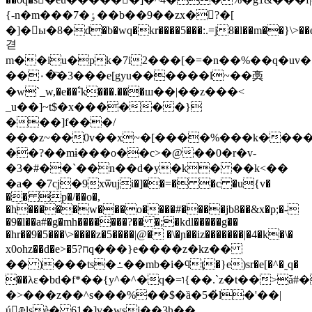
{-n�m���7�ٶ��b��9��zx�?�[
�]�ы�8�d�b�wq�kr����5���:.=j8�l��m��}\>��e
겯
m��iu�pk�7i2���[�=�n��%��q�uv�5
��۰�҇�3���e[gyu������l~��䯨
�w`_w,�e��߱·k���.���ш��|��z���<
_u��]~t$�x������}
���]f���/
���z~��0v��x~�[����%���k������
��?��mɨ���o��c>�@��0�r�v-
�3�#��`��n��d�y�k� ��k<��
�a� �7cj�9xѿuji�]��=� �c �u{v�
�� p�/��o�,
�h�����w���o����#����jb8��&x�p;�-
�9�l��a#�g�mh�������?�� �;�kdl�����g��
�hr��9�5���\>����z�5����|@� �\�ɲ��iz�������|�4�k�\�
x0ohz��d�e>�5?חq���}e����z�kz��
�� )���ts�ߑ��mb�i�ϥţ�}e)sr�e[�^�˷q�
��λε�bd�f*��{y^�^�q�=ו{��.`z�t��>ǡ#�5�ey��h�q�w�
�>���z��^s���%��$�ȁ�5�҆l�'��|
úǣlsѐ� 61�]v�wsϳ��3h��