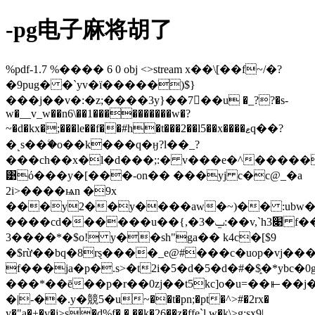
-pg电子麻将胡了
%pdf-1.7 %���� 6 0 obj <>stream x��\[��f~/�?
�9pug� �`yv�ї�����)$}
���j��v�:�z;����3y}��7�ً�u �_??�s-
w�__v_w��n6\��1����������w�?
~�d�kx�;���le��f��#h�t���2��l5��x����ޱq��?
�˻s��ۧ�o��k���q�ӈ?l��_?
���ch��x�l�d���;:� v���e�^�����
͹ό���y�[���-on�� ���yj c�c@_�a
2i>����ѩn �9x
���y2��y����aw�~)�� :ubw
����cd������u��{,�ݐ�3:��v,`h׉3 f��lb3i~u.�ʴz
3����*�$o! y��sh"ga�� k4c�[$9
�$rừ��bq�8rȿ����_e@#���c�uop�vj��
f���ja�p�.s>�t2i�5�d�5�d�#�$֑�*ybc�0g
���*��ē��p�r��0zj��t5kc]o�u=��⫦��
�|-��.y�競5�u~��t�pn;�pt�^>#�2rx�
y�"a�±�v�j>s�d%f� � ��k�26��z�ffe`l w�k\>g:sx9|