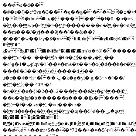
��eω�d��
�#�e�[)�c*3vu�3���q��g���c�ٿ�<�ߏ�y$�a�����������κ��<���"�'�89��6
{�#͐9�(ɓm�bҧ������'�l�0_�u�o<
��:�wp�<�>�^�������q��e�>ǳ
��m���/�yj���9j��]��&��?
�\��"�w��l>γ�$�x<��i�,�m� �ry���6@/���
�^�� "
g�w!g�7��1���v�8a*�8����\��rrϡ)o�^8]����
��n^��=���7e�06����ޖ���
�c^g�ب�1p\qv�'i`��v�ܸm\s�ƽ��>�x(�d��h�r����2^�8g��]
���8�3��r�ye����d��
u�e��4�^h=��� پ�k�g�yi� g.�3=<�]��/
��{�� ^0?9�/
�n�˘�u�{l�2��12�����&�g>��|f
��o�ϥg]qf�b������s���.�f|x�t���
�~�t�s� zу��oq���cz�
�nd�h��q��s�y�;q��5^d��؃.�gs
��y����,��g�f�r��m�!
��{�'&us���h�u�u�k�v]��{��]����[����^.���:ik��7�
��a,e >��mr<$���*7�ُ�<�v�5^r<]~��