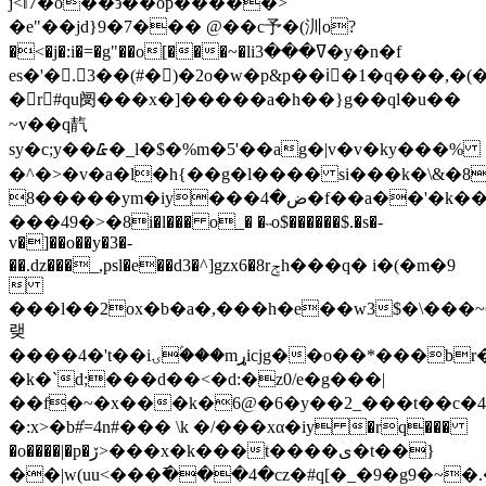
ϳ<ǁ7�o��϶��op�����>
�e"��jd}9�7��� @��c予�(汌o?
�<�j�:i�=�g"��o[���~�liߜ���3�y�n�f
es�'�.3��(#�)�2o�w�p&p��iٓ�1�q���,�
�r#qu阌���x�]�����a�h��}g��ql�u��
~v��q靔
sy�c;y��᮶�_l�$�%m�5'��ag�|v�v�ky���%
�^�>�v�a�l�h{��g�l���� si���k�\&�8
8�����ym�iy���ض�4�f��a��'�k���#)��7��r�c:ئh>�9��$/;�.�r.�m������ݔ8���>�˯�9��%�}
���8�<�49i�l��� o_� �˵o$������$.�s�-
v�]��o��y�3�-
��.ǳ���_,psl�e��d3�^]gzx6�8rݮh���q� i�(�m�9

���l��2ox�b�a�,���h�e��w3$�\���~6
랮
����4�'t��iۍ�ۢ��mړicjg��o��*���br�m�ai����b����|
�k�`d;���d��<�d:�z0/e�g���|
��f�~�x���k�6@�6�y��2_���t��c�4
�:x>�b#̓=4n#��� \k �/���xα�iy �rq���
�o����|�p�ڒ>���x�k���t����ی�t��}
��|w(uu<���߫���4�cz�#q[�_�9�g9�~�