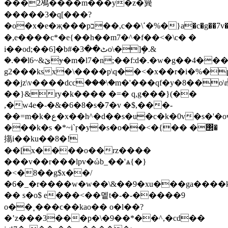
���2鳰����m���y�z�簨
�����3�q[���?
�o�x�e�җ���pב��,c��\ߵ�%�}a�c�g��7v�8qcyi7r����ǵ�=�&=r�ǌׄ�c2�>��k�w,s��˨k���r|]�!z��k�$�9;����4i��ò
�,e����c*�e{��h��m7�^�f��<�\c� �
i��od;��6]�b#�ٹ��3o\�]ܾ�.&
�.��lێ&~6ɏ�m�l7�n;��f:d�.�w�g��4���k9^��
g2���ksx�\����p\q��<�x��r�i�%�
��jz\v����dccަ���\�m�'���qf�y�8��
��}&ry�k���� �=� q,g���}(��
,�w4e�-�&�6�8�s�7�v �$,���-
��=m�k�ع�x��h^�d��s�u�c�k�0v�s�'�oҷ��8p�1���~�n�|^�j��u\6�e yma��374�4�3sm~���s�����k�3���b�q9��i�ļ��-
���k�s �*~i`ŗ�y�s�o��<�{�� �΢�
摥 i��ku��8�!
��[x����o��rz����
���v��r���lpv�ώb_��'ѧ{�}
�<�8��g$x��/
�6�_�r����w�w��\&��9�xu���ga����k�
�� s�o$ e���<��멭t�-�-�����9
o��˳���ϲ��kao�� ο�l��?
�ʽz���3���p�\�9��*��^,�cd��