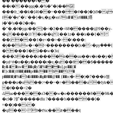
�� ������v� �
��r�.��qqɋ�,�%�"�(��〾
���fr_\��k�]46��~����#��]�]s9�
i\�'�e"�\:ʾ��}�s,�g;�ϰs\?x�\�o9���,爅
i�'�'u��2�r�s
�"�,�f�ygc��|'[�<�2��<68�����|@9��y-
�q����}ŀ`�o��q{��1z� ��x��{�
��)�;��1�e<��>�>�\���:
�j��ow�<�f<��������[x� <�pyܳ���{
����1�tå��w�3o|
���2t����z����n��uu��v�e��y
�yd^#�n��y����r�e,�u��8��$�����
�y�-��sw� ��q�y5�%���u].po҅��{�
�!}c�i�}l8��)���pr��c�� h��{�
p���l�)�%�ƅ�4���x�g�#��@�� {��υ:�<�)�7���o쟁
g���u�us��:=��~�>�t���a�fyk�
�f���>2�
˪ҍuɕ�����z3��w�o������8��9&�
�cl� ?扩�����ԁlu ?����!s��� ��]�
=��)��s�
�qf��> 9�t%c��ǣ���i|