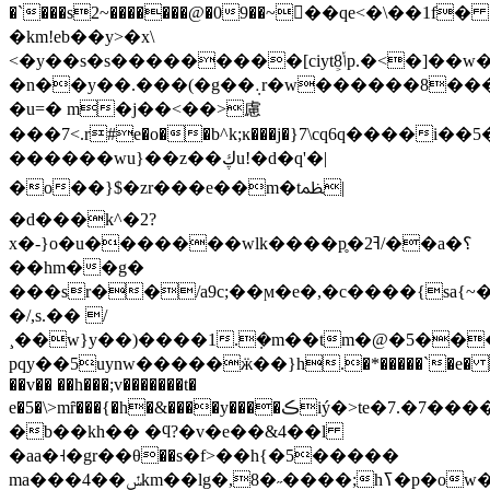
�`���s2~�������@�09��~��qe<
�\��1f�
�km!eb��y>�x\
<�y��s�s���������[ciytݳ͕8p.�<�]��w������x/
�n��y��.���(�g��܉r�w������8�����3��,.�o��_���0��t}=#�ai�a�9��~�nʇ?
�u=� m�j��<��>慮
���7<.r#e�o��b^k;ĸ���j�}7\cq6q����i�
������wu}��z��ڮu!�d�q'�|
�o��}$�zr���e��m�tﴻ|
�d���k^�2?
x�-}o�u�������wlk����p̥�ߔ2/��a�؟
��hm��g�
���sr��/a9c;��ϻ�e�,�c����{sa{
�/,s.�� /
¸��w}y��)����1.ܼ�m��tm�@�5���
pqy��5uynw�����ӝ��}h.�*�����`�e� ��
��v�� ��h���;v�������t�
e�5�\>mȓ���{�h�&����y����ڪiý�>te�7.�7�����o,��˲�m�t�x��>�]:�mbvx��s�=����;�k�0���s�q�ig:�.h��yy���*�s�in�:�('�9׃^�3��`l�y�%�}
�b��kh�� �ϥ?�v�e��&4��l
�aa�˧�gr��θ��s�f>��h{�5�����
ma���4��ݽkm��lg�,8�˶����;hߖ�p�ow��5h�/