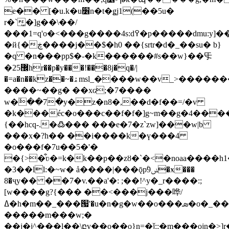
e�� [�u.k�u׶n�t�ǥj1(��5u�
r�`̫�]g��\��/
���1=q'o�<���g����4s:d߉�p�����dmu:y]��y���{���}
�й{�ڿ����j��$�h0 ��{srtr�d�_��su� b}
�q �n���pp$�-�k������#s��w}��㸦
�25޼hr��p�y���!���8j�q�/|
�=a�n��kz��~�ۿmsl_����w��v_>�������s��zo�7������ݣ?
����~��g� ��xɢ;�7����
w�
ٚ��7�y�z�n8�,��d�f��=/�v
�k���éc�o���c��f�f�]g~m��g�4���
{��hcq-.�߷��� ���e�7�z`zw]���w|b
���x�?h�� ��i����k�ү���4
�o���f�7u��5�'�
�{>�͋ʋ�=k�k��p��zȣ�`�<�noaa����h1
�3��ll:�~w� å����|���ǭpۧ9ݭ�ӿ���
8�ҷy�� ��7�v.��a'�: ;��!^y�_r����:;
[w����g?{��� ��<���j���哗/
ߡ�h�m��_���՗'�u�n�g�w��o���ܣ�o�_���@
�����m���w;�
��j�j^���l��\բv��o��o}n=�ǰ::�m���ojn�>