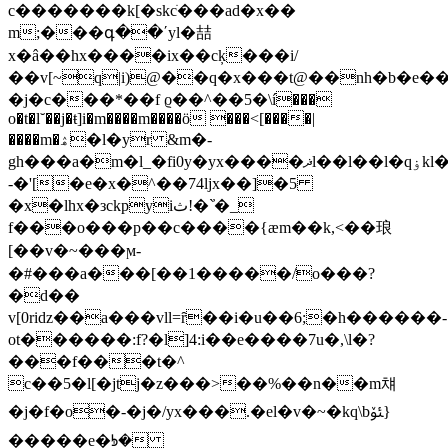
c�������k[�skcׂ���ad�x��
m;���գ��ʹyl�喆
x�â��hx����ix��cķ���i/
��v[~q|i)@��q�x���t@��nh�b�e
�j�c���*��f ϱ��^��5�\í���
o�t�l˘��j�ŧ]i�m����m����ö ���<[����|
����m�ۿ�l�yr &m�-
gh���a�m�l_�fi0y�yx����ޛl��l��l�qۏkl�=��
-�'[�e�x�^��74ljx��]�5
�x�lhx�зckpyiث!�`҆�_
f���o���p��c����{æm��k,<��琅
[��v�~���ϻ-
�#���a���[��1�����/o�
��?
�d��
v[0ridz��a���vll=ȓ��i�u��6;�h������-
ot������:f?�l]4:i��e����7u�,\l�?
���f���t�^
c��5�l[�jtj�z���>��%��n��m챼
�j�f�o�-�j�/yx���.�el�v�~�kq\bﯳ}
�����e�ᘥ�