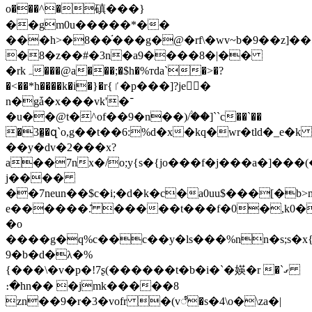
o���^�磌���}
��gm0u�����*��
���h>�8��֬���g�@�rf\�wv~b�9��z]�
�8�z��#�3n�a9����8�|��
�rkﮧ���@a���;�$h�%тda`�>�?
�<��*h����k�i�}�r{ٵ�p���]?je򥆏�
n�gǡ�x���vk'�־
�u��@t�^of��9�n��)/۟��]``c��`��
�3�͇�զ`o,g��t��6:%d�x�kq�wr�tld�_e�
��y�dv�2���x?
a��7nx�/o;y{s�{jo���f�j���a�]���
j����
��7neun��$c�i;�d�k�c�a0uu$���[�b>
e������.̐ �����t���f�0�,k0�
�o
����g�q%c��c��y�ls���%nn�s;s�x{u
9�b�d�λ�%
{���\�v�p�!7ʂ(������t�b�i�`�媖�r �`ގ
։�hn�� �jmk�����8
zn��9�r�3�vofr �(vೆ�s�4\o�\za�|