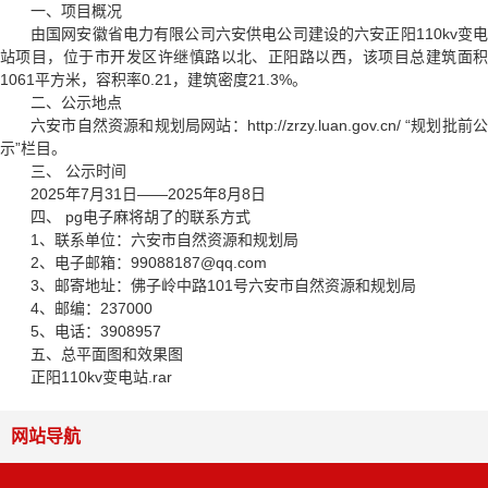
一、项目概况
由国网安徽省电力有限公司六安供电公司建设的六安正阳110kv变电
站项目，位于市开发区许继慎路以北、正阳路以西，该项目总建筑面积
1061平方米，容积率0.21，建筑密度21.3%。
二、公示地点
六安市自然资源和规划局网站：http://zrzy.luan.gov.cn/ “规划批前公
示”栏目。
三、 公示时间
2025年7月31日——2025年8月8日
四、 pg电子麻将胡了的联系方式
1、联系单位：六安市自然资源和规划局
2、电子邮箱：
99088187@qq.com
3、邮寄地址：佛子岭中路101号六安市自然资源和规划局
4、邮编：237000
5、电话：3908957
五、总平面图和效果图
正阳110kv变电站.rar
网站导航